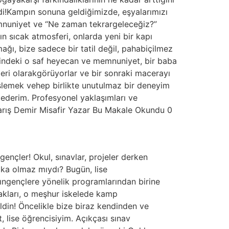
di!Kampın sonuna geldiğimizde, eşyalarımızı
emnuniyet ve “Ne zaman tekrargeleceğiz?”
 sıcak atmosferi, onlarda yeni bir kapı
ı, bize sadece bir tatil değil, pahabiçilmez
erindeki o saf heyecan ve memnuniyet, bir baba
leri olarakgörüyorlar ve bir sonraki macerayı
eşlemek vehep birlikte unutulmaz bir deneyim
ederim. Profesyonel yaklaşımları ve
arış Demir Misafir Yazar Bu Makale Okundu 0
nçler! Okul, sınavlar, projeler derken
ika olmaz mıydı? Bugün, lise
’ıngençlere yönelik programlarından birine
nakları, o meşhur iskelede kamp
ldin! Öncelikle bize biraz kendinden ve
 lise öğrencisiyim. Açıkçası sınav