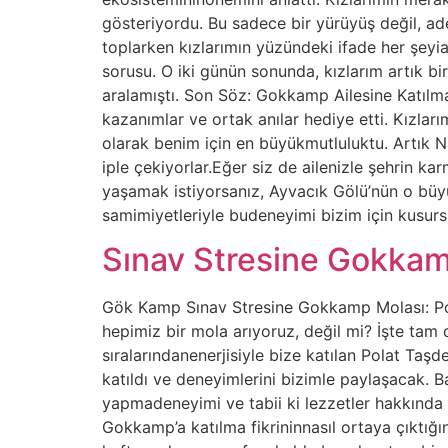
gösteriyordu. Bu sadece bir yürüyüş değil, ad
toplarken kızlarımın yüzündeki ifade her şey
sorusu. O iki günün sonunda, kızlarım artık 
aralamıştı. Son Söz: Gokkamp Ailesine Katılm
kazanımlar ve ortak anılar hediye etti. Kızla
olarak benim için en büyükmutluluktu. Artık Na
iple çekiyorlar.Eğer siz de ailenizle şehrin 
yaşamak istiyorsanız, Ayvacık Gölü’nün o büy
samimiyetleriyle budeneyimi bizim için kusur
Sınav Stresine Gokkam
Gök Kamp Sınav Stresine Gokkamp Molası: Pola
hepimiz bir mola arıyoruz, değil mi? İşte tam
sıralarındanenerjisiyle bize katılan Polat Ta
katıldı ve deneyimlerini bizimle paylaşacak. 
yapmadeneyimi ve tabii ki lezzetler hakkında 
Gokkamp’a katılma fikrininnasıl ortaya çıktığ