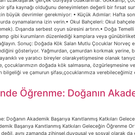
r şifa kaynağı olduğunu deneyimleten değerli bir fırsat sun
in büyük devrimler gerekmiyor: • Küçük Adımlar: Hafta sonla
da oynamalarına izin verin.• Okul Bahçeleri: Okul bahçeler
ek). Dışarıda serbest oyun süresini artırın.• Doğa Temelli Et
p gibi kurumların düzenlediği kamplara veya günübirliketki
ğlayın. Sonuç: Doğada Kök Salan Mutlu Çocuklar Norveç eği
ndiğini gösteriyor. Yağmurdan, çamurdan korkmak yerine, b
ayanıklı ve yaratıcı bireyler olarakyetişmesine olanak tanıy
le, çocuklarımızın doğada kök salmasına, özgürleşmesine ve
n bilgeliği ve çamurun şifası,çocuklarımıza verebileceğimiz 
esinde Öğrenme: Doğanın Akad
e: Doğanın Akademik Başarıya Kanıtlanmış Katkıları Gelece
emik Başarıya Kanıtlanmış Katkıları Geleceğin Öğrenme Or
değil, aynı zamanda zihinsel,duygusal ve sosyal olarak da 