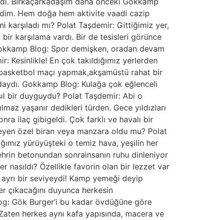
vardı. Birkaçarkadaşım daha önceki Gokkamp
edim. Hem doğa hem aktivite vaadi cazip
i karşıladı mı? Polat Taşdemir: Gittiğimiz yer,
ir karşılama vardı. Bir de tesisleri görünce
ı. Gokkamp Blog: Spor demişken, oradan devam
r: Kesinlikle! En çok takıldığımız yerlerden
ki basketbol maçı yapmak,akşamüstü rahat bir
daydı. Gokkamp Blog: Kulağa çok eğlenceli
ıl bir duyguydu? Polat Taşdemir: Abi o
maz yaşanır dedikleri türden. Gece yıldızları
a ilaç gibigeldi. Çok farklı ve havalı bir
ileyen özel biran veya manzara oldu mu? Polat
ığımız yürüyüşteki o temiz hava, yeşilin her
rin betonundan sonrainsanın ruhu dinleniyor
 nasıldı? Özellikle favorin olan bir lezzet var
 ayrı bir seviyeydi! Kamp yemeği deyip
er çıkacağını duyunca herkesin
og: Gök Burger’i bu kadar övdüğüne göre
. Zaten herkes aynı kafa yapısında, macera ve