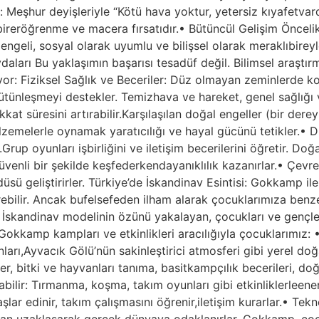
ır: Meşhur deyişleriyle “Kötü hava yoktur, yetersiz kıyafetva
eröğrenme ve macera fırsatıdır.• Bütüncül Gelişim Önceli
k dengeli, sosyal olarak uyumlu ve bilişsel olarak meraklıbir
rı Bu yaklaşımın başarısı tesadüf değil. Bilimsel araştırm
lıyor: Fiziksel Sağlık ve Beceriler: Düz olmayan zeminlerd
ütünleşmeyi destekler. Temizhava ve hareket, genel sağlığı ve
 dikkat süresini artırabilir.Karşılaşılan doğal engeller (bir d
zemelerle oynamak yaratıcılığı ve hayal gücünü tetikler.• D
Grup oyunları işbirliğini ve iletişim becerilerini öğretir. Do
güvenli bir şekilde keşfederkendayanıklılık kazanırlar.• Çev
üsü geliştirirler. Türkiye’de İskandinav Esintisi: Gokkamp i
içerebilir. Ancak bufelsefeden ilham alarak çocuklarımıza 
skandinav modelinin özünü yakalayan, çocukları ve gençler
okkamp kampları ve etkinlikleri aracılığıyla çocuklarımız: 
arı,Ayvacık Gölü’nün sakinleştirici atmosferi gibi yerel doğa
 bitki ve hayvanları tanıma, basitkampçılık becerileri, doğa
ilir: Tırmanma, koşma, takım oyunları gibi etkinliklerleenerjile
aşlar edinir, takım çalışmasını öğrenir,iletişim kurarlar.• T
rdan uzaklaşarak gerçek dünyaya odaklanırlar. Gokkamp, çoc