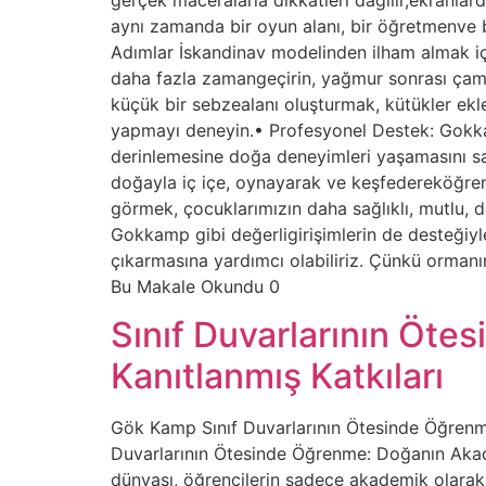
aynı zamanda bir oyun alanı, bir öğretmenve bi
Adımlar İskandinav modelinden ilham almak iç
daha fazla zamangeçirin, yağmur sonrası çamur
küçük bir sebzealanı oluşturmak, kütükler eklem
yapmayı deneyin.• Profesyonel Destek: Gokkam
derinlemesine doğa deneyimleri yaşamasını sa
doğayla iç içe, oynayarak ve keşfedereköğre
görmek, çocuklarımızın daha sağlıklı, mutlu, d
Gokkamp gibi değerligirişimlerin de desteğiy
çıkarmasına yardımcı olabiliriz. Çünkü ormanı
Bu Makale Okundu 0
Sınıf Duvarlarının Öt
Kanıtlanmış Katkıları
Gök Kamp Sınıf Duvarlarının Ötesinde Öğrenm
Duvarlarının Ötesinde Öğrenme: Doğanın Akad
dünyası, öğrencilerin sadece akademik olarak 