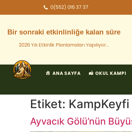
0(552) 016 37 37
Bir sonraki etkinlinliğe kalan süre
2026 Yılı Etkinlik Planlamaları Yapılıyor…
ANA SAYFA
OKUL KAMPI
Etiket:
KampKeyfi
Ayvacık Gölü’nün Büyü