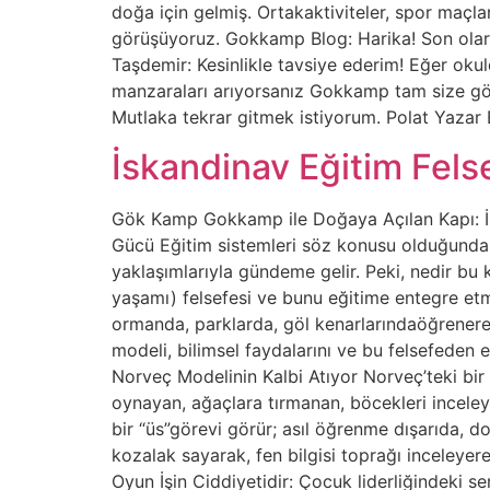
doğa için gelmiş. Ortakaktiviteler, spor maç
görüşüyoruz. Gokkamp Blog: Harika! Son olara
Taşdemir: Kesinlikle tavsiye ederim! Eğer oku
manzaraları arıyorsanız Gokkamp tam size göre
Mutlaka tekrar gitmek istiyorum. Polat Yaza
İskandinav Eğitim Fels
Gök Kamp Gokkamp ile Doğaya Açılan Kapı: İsk
Gücü Eğitim sistemleri söz konusu olduğunda, 
yaklaşımlarıyla gündeme gelir. Peki, nedir bu ku
yaşamı) felsefesi ve bunu eğitime entegre etm
ormanda, parklarda, göl kenarlarındaöğrenerek
modeli, bilimsel faydalarını ve bu felsefeden
Norveç Modelinin Kalbi Atıyor Norveç’teki bir
oynayan, ağaçlara tırmanan, böcekleri inceleye
bir “üs”görevi görür; asıl öğrenme dışarıda, 
kozalak sayarak, fen bilgisi toprağı inceleyer
Oyun İşin Ciddiyetidir: Çocuk liderliğindeki 