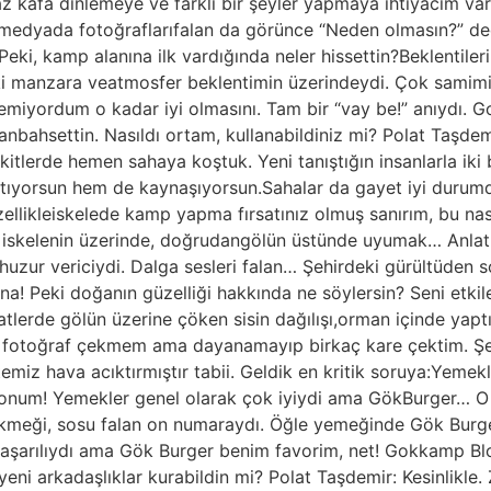
az kafa dinlemeye ve farklı bir şeyler yapmaya ihtiyacım 
medyada fotoğraflarıfalan da görünce “Neden olmasın?” d
ki, kamp alanına ilk vardığında neler hissettin?Beklentilerin
eki manzara veatmosfer beklentimin üzerindeydi. Çok samimi b
eklemiyordum o kadar iyi olmasını. Tam bir “vay be!” anıyd
anbahsettin. Nasıldı ortam, kullanabildiniz mi? Polat Taşdemi
vakitlerde hemen sahaya koştuk. Yeni tanıştığın insanlarla i
atıyorsun hem de kaynaşıyorsun.Sahalar da gayet iyi durum
ellikleiskelede kamp yapma fırsatınız olmuş sanırım, bu nas
 iskelenin üzerinde, doğrudangölün üstünde uyumak… Anlatıl
ur vericiydi. Dalga sesleri falan… Şehirdeki gürültüden sonr
na! Peki doğanın güzelliği hakkında ne söylersin? Seni etk
atlerde gölün üzerine çöken sisin dağılışı,orman içinde yapt
 fotoğraf çekmem ama dayanamayıp birkaç kare çektim. Şeh
iz hava acıktırmıştır tabii. Geldik en kritik soruya:Yemekler
konum! Yemekler genel olarak çok iyiydi ama GökBurger… O
,ekmeği, sosu falan on numaraydı. Öğle yemeğinde Gök Burg
başarılıydı ama Gök Burger benim favorim, net! Gokkamp Bl
eni arkadaşlıklar kurabildin mi? Polat Taşdemir: Kesinlikle