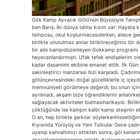
Gök Kamp Ayvacık Gölü’nün Büyüsüyle Tanışma
ben Barış. İki dünya tatlısı kızım var: Hayata
temposu, okul koşturmacasıderken, ailece ger
birlikte unutulmaz anılar biriktireceğimiz bi
bir aile kampıdüzenleyen Gokkamp programı di
heyecanlandırmıştı. Ufak tefek endişelerim ol
kadar dasamimi ekibine emanet ettik. İlk Gün
sakinleştirici manzarası bizi karşıladı. Çadır
gölünçevresindeki doğal güzelliklerle iç içeydi
memnuniyeti görülmeye değerdi; bu onun içinbü
ayrılmadı, akşam bize öğrendiklerini anlatırke
sağlayacak aktiviteler bulmasıharikaydı. Birl
çöktüğünde ise kampın kalbi kamp ateşinin etraf
O an, hep birlikte şarkılar söylerkenhissettiğim
Kıyısında Yürüyüş ve Yeni Tutkular Gece çadır
uyanıp kahvaltımızı ettikten sonra, göl kenarın
ekosistemininönemini anlattı. Kızlarımın merakl