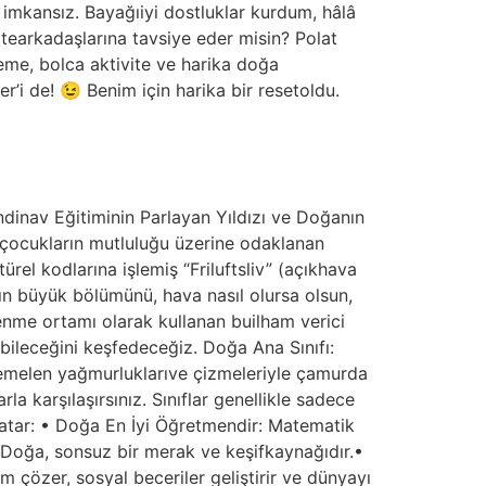
imkansız. Bayağıiyi dostluklar kurdum, hâlâ
earkadaşlarına tavsiye eder misin? Polat
eme, bolca aktivite ve harika doğa
’i de! 😉 Benim için harika bir resetoldu.
inav Eğitiminin Parlayan Yıldızı ve Doğanın
e çocukların mutluluğu üzerine odaklanan
türel kodlarına işlemiş “Friluftsliv” (açıkhava
ın büyük bölümünü, hava nasıl olursa olsun,
enme ortamı olarak kullanan builham verici
bileceğini keşfedeceğiz. Doğa Ana Sınıfı:
htemelen yağmurluklarıve çizmeleriyle çamurda
a karşılaşırsınız. Sınıflar genellikle sadece
yatar: • Doğa En İyi Öğretmendir: Matematik
r. Doğa, sonsuz bir merak ve keşifkaynağıdır.•
 çözer, sosyal beceriler geliştirir ve dünyayı