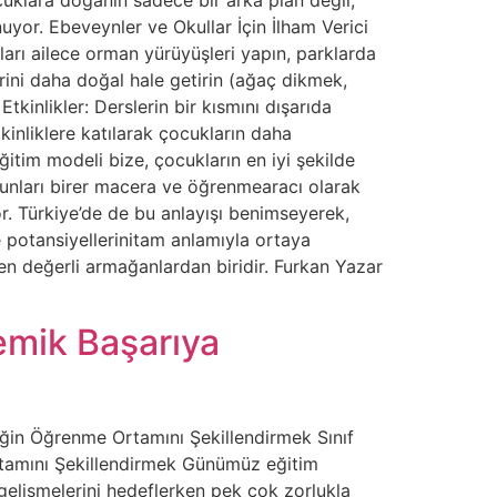
uyor. Ebeveynler ve Okullar İçin İlham Verici
rı ailece orman yürüyüşleri yapın, parklarda
ini daha doğal hale getirin (ağaç dikmek,
kinlikler: Derslerin bir kısmını dışarıda
nliklere katılarak çocukların daha
tim modeli bize, çocukların en iyi şekilde
unları birer macera ve öğrenmearacı olarak
or. Türkiye’de de bu anlayışı benimseyerek,
 potansiyellerinitam anlamıyla ortaya
en değerli armağanlardan biridir. Furkan Yazar
emik Başarıya
ğin Öğrenme Ortamını Şekillendirmek Sınıf
tamını Şekillendirmek Günümüz eğitim
gelişmelerini hedeflerken pek çok zorlukla