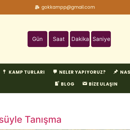
gokkampp@gmail.com
Gün
Saat
Dakika
Saniye
KAMP TURLARI
NELER YAPIYORUZ?
NAS
BLOG
BİZE ULAŞIN
süyle Tanışma