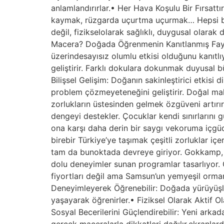
anlamlandırırlar.• Her Hava Koşulu Bir Fırsatt
kaymak, rüzgarda uçurtma uçurmak… Hepsi bir
değil, fizikselolarak sağlıklı, duygusal olara
Macera? Doğada Öğrenmenin Kanıtlanmış Faydala
üzerindesayısız olumlu etkisi olduğunu kanıt
geliştirir. Farklı dokulara dokunmak duyusal b
Bilişsel Gelişim: Doğanın sakinleştirici etkisi
problem çözmeyeteneğini geliştirir. Doğal mal
zorlukların üstesinden gelmek özgüveni artırır.
dengeyi destekler. Çocuklar kendi sınırlarını 
ona karşı daha derin bir saygı vekoruma içgüd
birebir Türkiye’ye taşımak çeşitli zorluklar 
tam da bunoktada devreye giriyor. Gokkamp, İ
dolu deneyimler sunan programlar tasarlıyor. G
fiyortları değil ama Samsun’un yemyeşil ormanl
Deneyimleyerek Öğrenebilir: Doğada yürüyüşler,
yaşayarak öğrenirler.• Fiziksel Olarak Aktif Olab
Sosyal Becerilerini Güçlendirebilir: Yeni arkad
gerçek maceralarla dikkatleri dağılır,ekranla