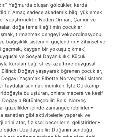
rdır.” Yağmurda oluşan gölcükler, karda
klidir: Amaç sadece akademik bilgi yüklemek
eyler yetiştirmektir. Neden Orman, Çamur ve
alar, doğa temelli eğitimin çocuklar
e koşmak, tırmanmak dengeyi vekoordinasyonu
 bağışıklık sistemini güçlendirir.• Zihinsel ve
ereyi geçmek, kaygan bir yokuşu çıkmak)
uygusal ve Sosyal Dayanıklılık: Küçük
ğayla kurulan bağ, stresi azaltırve duygusal
re Bilinci: Doğayı yaşayarak öğrenen çocuklar,
le Doğayı Yaşamak Elbette Norveç’teki sistemi
benzer faydalar sunmak mümkün. İşte Gokkamp
idoğayla buluşturan, onlara macera ve keşif
• Doğayla Bütünleşebilir: Belki Norveç
l güzellikler içinde zamangeçirebilirler.•
 sanatları gibi aktivitelerle yaparak ve
rini atar, fiziksel becerilerini geliştirirler.•
eknolojiden Uzaklaşabilir: Doğanın sunduğu
uklara doğanın sadece bir arka plan değil,