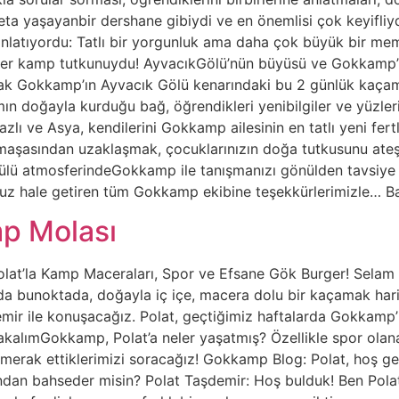
eta yaşayanbir dershane gibiydi ve en önemlisi çok keyifliy
ianlatıyordu: Tatlı bir yorgunluk ama daha çok büyük bir m
birer kamp tutkunuydu! AyvacıkGölü’nün büyüsü ve Gokkamp’ın
ak Gokkamp’ın Ayvacık Gölü kenarındaki bu 2 günlük kaçamağ
rımın doğayla kurduğu bağ, öğrendikleri yenibilgiler ve yüzl
zlı ve Asya, kendilerini Gokkamp ailesinin en tatlı yeni fert
karmaşasından uzaklaşmak, çocuklarınızın doğa tutkusunu at
ülü atmosferindeGokkamp ile tanışmanızı gönülden tavsiye 
suz hale getiren tüm Gokkamp ekibine teşekkürlerimizle… B
p Molası
t’la Kamp Maceraları, Spor ve Efsane Gök Burger! Selam ge
 da bunoktada, doğayla iç içe, macera dolu bir kaçamak har
şdemir ile konuşacağız. Polat, geçtiğimiz haftalarda Gokkamp
BakalımGokkamp, Polat’a neler yaşatmış? Özellikle spor ola
merak ettiklerimizi soracağız! Gokkamp Blog: Polat, hoş ge
ından bahseder misin? Polat Taşdemir: Hoş bulduk! Ben Polat,