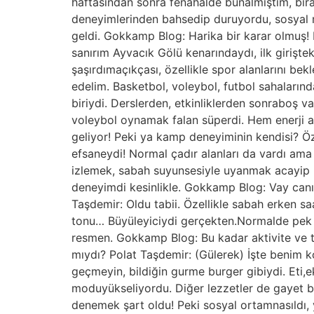
haftasından sonra fenahalde bunalmıştım, bir
deneyimlerinden bahsedip duruyordu, sosyal 
geldi. Gokkamp Blog: Harika bir karar olmuş! Pe
sanırım Ayvacık Gölü kenarındaydı, ilk girişt
şaşırdımaçıkçası, özellikle spor alanlarını b
edelim. Basketbol, voleybol, futbol sahalarınd
biriydi. Derslerden, etkinliklerden sonraboş 
voleybol oynamak falan süperdi. Hem enerji 
geliyor! Peki ya kamp deneyiminin kendisi? Öz
efsaneydi! Normal çadır alanları da vardı ama
izlemek, sabah suyunsesiyle uyanmak acayip huz
deneyimdi kesinlikle. Gokkamp Blog: Vay canı
Taşdemir: Oldu tabii. Özellikle sabah erken sa
tonu… Büyüleyiciydi gerçekten.Normalde pek
resmen. Gokkamp Blog: Bu kadar aktivite ve tem
mıydı? Polat Taşdemir: (Gülerek) İşte benim 
geçmeyin, bildiğin gurme burger gibiydi. Eti
moduyükseliyordu. Diğer lezzetler de gayet 
denemek şart oldu! Peki sosyal ortamnasıldı, y