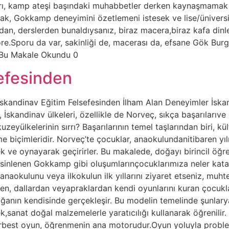
ları, kamp ateşi başındaki muhabbetler derken kaynaşmamak 
k, Gokkamp deneyimini özetlemeni istesek ve lise/üniversit
ldan, derslerden bunaldıysanız, biraz macera,biraz kafa dinl
.Sporu da var, sakinliği de, macerası da, efsane Gök Burger
r Bu Makale Okundu 0
efesinden
andinav Eğitim Felsefesinden İlham Alan Deneyimler İskand
İskandinav ülkeleri, özellikle de Norveç, sıkça başarılarıv
zeyülkelerinin sırrı? Başarılarının temel taşlarından biri, kül
e biçimleridir. Norveç’te çocuklar, anaokulundanitibaren yıl
 ve oynayarak geçirirler. Bu makalede, doğayı birincil öğr
 esinlenen Gokkamp gibi oluşumlarınçocuklarımıza neler kata
 anaokulunu veya ilkokulun ilk yıllarını ziyaret etseniz, mu
n, dallardan veyapraklardan kendi oyunlarını kuran çocuklarl
doğanın kendisinde gerçekleşir. Bu modelin temelinde şunlar
ek,sanat doğal malzemelerle yaratıcılığı kullanarak öğrenili
serbest oyun, öğrenmenin ana motorudur.Oyun yoluyla problem