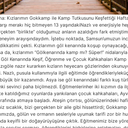
: Kızlarımın Gokkamp ile Kamp Tutkusunu Keşfettiği Hafta
 karşı merakı hiç bitmeyen 13 yaşındakiNazlı ve enerjisiyle h
çekten “birlikte” olduğumuz anların azaldığını fark etmiş
r deneyim arayışındaydım. İştebu noktada, Samsun’umuzun inc
kkatimi çekti. Kızlarımın göl kenarında koşup oynayacağı,
sa da, kızlarımın “Gölkenarında kamp mı? Süper!” nidalarıy
: Göl Kenarında Keşif, Öğrenme ve Çocuk Kahkahaları Kamp 
ımızıgöle nazır kurarken kızların heyecanı gözlerinden okunuy
. Nazlı, pusula kullanımıyla ilgili eğitimde öğrendikleriylekü
yük bir kazanımdı. Asya ise göl kenarındaki farklı kuş tür
nki sevinci paha biçilmezdi. Eğitmenlerinher iki kızımın da i
ikte katıldığımız oyunlarda yankılanan çocuk kahkahaları, Ay
ında atmaya başladı. Ateşin çıtırtısı, gölünüzerindeki hafif 
iz sıcaklık, bizi gerçekten bir aile gibi hissettirdi; Gokkamp 
ımızda, gölün ve ormanın sesleriyle uyumak tarifi zor bir 
da keyifli bir doğayürüyüşüne çıktık. Eğitmenimiz bize yöreye
a sorular sorması, öğrendiklerini birbirlerine anlatmaları, do