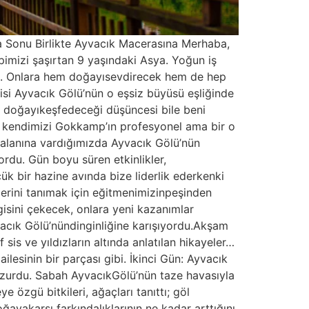
 Sonu Birlikte Ayvacık Macerasına Merhaba,
epimizi şaşırtan 9 yaşındaki Asya. Yoğun iş
tim. Onlara hem doğayısevdirecek hem de hep
isi Ayvacık Gölü’nün o eşsiz büyüsü eşliğinde
 doğayıkeşfedeceği düşüncesi bile beni
la kendimizi Gokkamp’ın profesyonel ama bir o
alanına vardığımızda Ayvacık Gölü’nün
ordu. Gün boyu süren etkinlikler,
çük bir hazine avında bize liderlik ederkenki
lerini tanımak için eğitmenimizinpeşinden
lgisini çekecek, onlara yeni kazanımlar
vacık Gölü’nündinginliğine karışıyordu.Akşam
sis ve yıldızların altında anlatılan hikayeler…
ailesinin bir parçası gibi. İkinci Gün: Ayvacık
huzurdu. Sabah AyvacıkGölü’nün taze havasıyla
 özgü bitkileri, ağaçları tanıttı; göl
ğayakarşı farkındalıklarının ne kadar arttığını