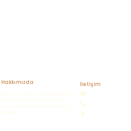
Hakkımızda
İletişim
Gök Kamp, doğanın eşsiz güzelliklerini
gokkampp@gmail.com
keşfetmek, doğayla baş başa kalmak
0(552) 016 37 37
isteyen herkes için kurulmuş bir doğa
kulübüdür.
Samsun