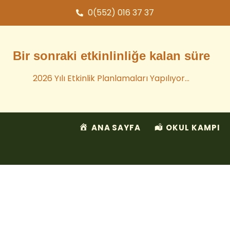
0(552) 016 37 37
Bir sonraki etkinlinliğe kalan süre
2026 Yılı Etkinlik Planlamaları Yapılıyor…
ANA SAYFA
OKUL KAMPI