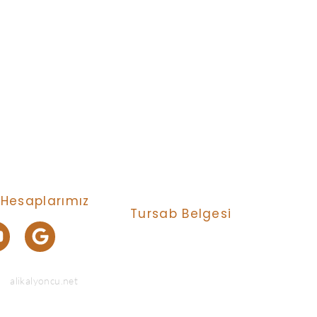
Hesaplarımız
Tursab Belgesi
Anı Tur Samry Travel güvencesiyle
Tursab : 14731
th
alikalyoncu.net