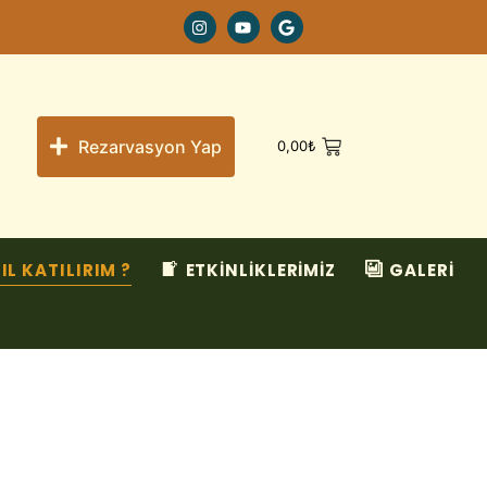
Rezarvasyon Yap
0,00
₺
IL KATILIRIM ?
ETKİNLİKLERİMİZ
GALERİ