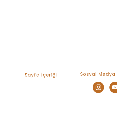
Sosyal Medya 
Sayfa İçeriği
Turlar
Bize Ulaşın
Neler Yapıyoruz ?
© 2024 Created wi
Nasıl Katılırım ?