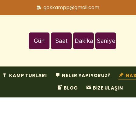
gokkampp@gmail.com
Gün
Saat
Dakika
Saniye
KAMP TURLARI
NELER YAPIYORUZ?
NAS
BLOG
BİZE ULAŞIN