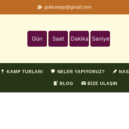
gokkampp@gmail.com
Gün
Saat
Dakika
Saniye
KAMP TURLARI
NELER YAPIYORUZ?
NAS
BLOG
BİZE ULAŞIN