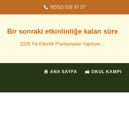
0(552) 016 37 37
Bir sonraki etkinlinliğe kalan süre
2026 Yılı Etkinlik Planlamaları Yapılıyor…
ANA SAYFA
OKUL KAMPI