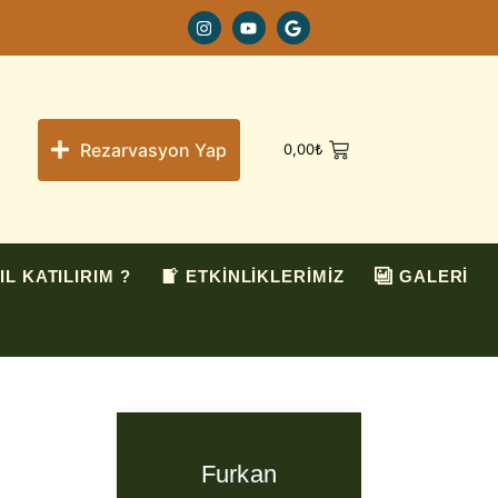
Rezarvasyon Yap
0,00
₺
IL KATILIRIM ?
ETKİNLİKLERİMİZ
GALERİ
Furkan