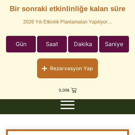
Bir sonraki etkinlinliğe kalan süre
2026 Yılı Etkinlik Planlamaları Yapılıyor…
Gün
Saat
Dakika
Saniye
Rezarvasyon Yap
0,00
₺