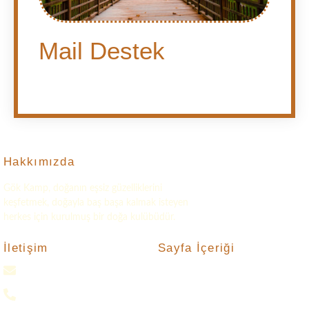
Mail Destek
Hakkımızda
Gök Kamp, doğanın eşsiz güzelliklerini
keşfetmek, doğayla baş başa kalmak isteyen
herkes için kurulmuş bir doğa kulübüdür.
Sayfa İçeriği
İletişim
gokkampp@gmail.com
Turlar
Bize Ulaşın
0(552) 016 37 37