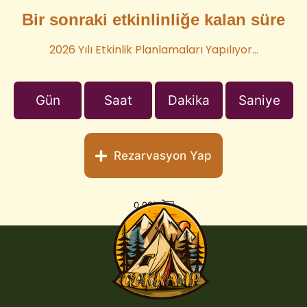
Bir sonraki etkinlinliğe kalan süre
2026 Yılı Etkinlik Planlamaları Yapılıyor…
Gün
Saat
Dakika
Saniye
Rezarvasyon Yap
0,00
₺