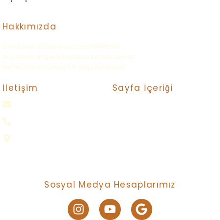
Hakkımızda
Gök Kamp, doğanın eşsiz güzelliklerini
keşfetmek, doğayla baş başa kalmak isteyen
herkes için kurulmuş bir doğa kulübüdür.
Sayfa İçeriği
İletişim
gokkampp@gmail.com
Turlar
Bize Ulaşın
0(552) 016 37 37
Neler Yapıyoruz ?
Samsun
Nasıl Katılırım ?
Gizlilik Politikası
Sosyal Medya Hesaplarımız