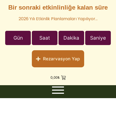
Bir sonraki etkinlinliğe kalan süre
2026 Yılı Etkinlik Planlamaları Yapılıyor…
Gün
Saat
Dakika
Saniye
Rezarvasyon Yap
0,00
₺