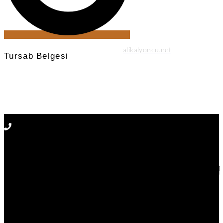
© 2024 Created with
alikalyoncu.net
Tursab Belgesi
Anı Tur Samry Travel güvencesiyle
Tursab : 14731