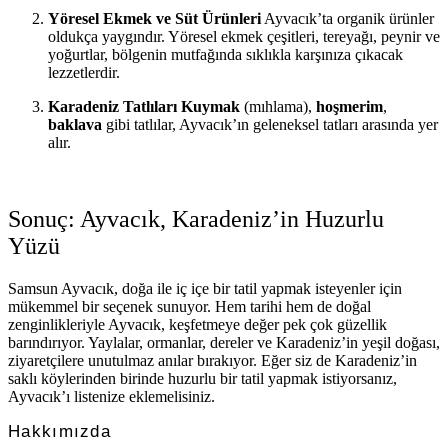
Yöresel Ekmek ve Süt Ürünleri
Ayvacık’ta organik ürünler
oldukça yaygındır. Yöresel ekmek çeşitleri, tereyağı, peynir ve
yoğurtlar, bölgenin mutfağında sıklıkla karşınıza çıkacak
lezzetlerdir.
Karadeniz Tatlıları
Kuymak
(mıhlama),
hoşmerim
,
baklava
gibi tatlılar, Ayvacık’ın geleneksel tatları arasında yer
alır.
Sonuç: Ayvacık, Karadeniz’in Huzurlu
Yüzü
Samsun Ayvacık, doğa ile iç içe bir tatil yapmak isteyenler için
mükemmel bir seçenek sunuyor. Hem tarihi hem de doğal
zenginlikleriyle Ayvacık, keşfetmeye değer pek çok güzellik
barındırıyor. Yaylalar, ormanlar, dereler ve Karadeniz’in yeşil doğası,
ziyaretçilere unutulmaz anılar bırakıyor. Eğer siz de Karadeniz’in
saklı köylerinden birinde huzurlu bir tatil yapmak istiyorsanız,
Ayvacık’ı listenize eklemelisiniz.
Hakkımızda