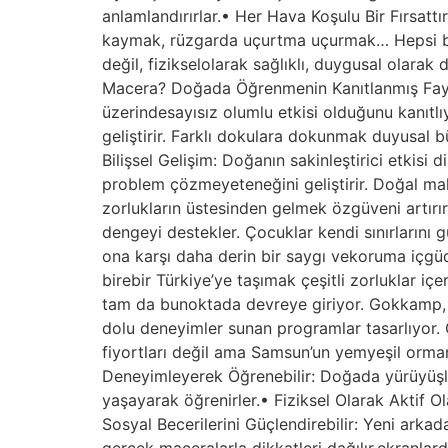
anlamlandırırlar.• Her Hava Koşulu Bir Fırsatt
kaymak, rüzgarda uçurtma uçurmak… Hepsi bir
değil, fizikselolarak sağlıklı, duygusal olara
Macera? Doğada Öğrenmenin Kanıtlanmış Faydala
üzerindesayısız olumlu etkisi olduğunu kanıt
geliştirir. Farklı dokulara dokunmak duyusal b
Bilişsel Gelişim: Doğanın sakinleştirici etkisi
problem çözmeyeteneğini geliştirir. Doğal mal
zorlukların üstesinden gelmek özgüveni artırır.
dengeyi destekler. Çocuklar kendi sınırlarını 
ona karşı daha derin bir saygı vekoruma içgüd
birebir Türkiye’ye taşımak çeşitli zorluklar 
tam da bunoktada devreye giriyor. Gokkamp, İ
dolu deneyimler sunan programlar tasarlıyor. G
fiyortları değil ama Samsun’un yemyeşil ormanl
Deneyimleyerek Öğrenebilir: Doğada yürüyüşler,
yaşayarak öğrenirler.• Fiziksel Olarak Aktif Olab
Sosyal Becerilerini Güçlendirebilir: Yeni arkad
gerçek maceralarla dikkatleri dağılır,ekranla