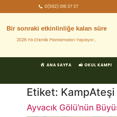
0(552) 016 37 37
Bir sonraki etkinlinliğe kalan süre
2026 Yılı Etkinlik Planlamaları Yapılıyor…
ANA SAYFA
OKUL KAMPI
Etiket:
KampAteşi
Ayvacık Gölü’nün Büyü