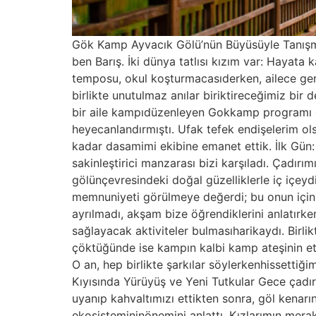
Gök Kamp Ayvacık Gölü’nün Büyüsüyle Tanışma
ben Barış. İki dünya tatlısı kızım var: Hayata
temposu, okul koşturmacasıderken, ailece ger
birlikte unutulmaz anılar biriktireceğimiz bi
bir aile kampıdüzenleyen Gokkamp programı di
heyecanlandırmıştı. Ufak tefek endişelerim ol
kadar dasamimi ekibine emanet ettik. İlk Gün
sakinleştirici manzarası bizi karşıladı. Çadır
gölünçevresindeki doğal güzelliklerle iç içeydi
memnuniyeti görülmeye değerdi; bu onun içinbü
ayrılmadı, akşam bize öğrendiklerini anlatırke
sağlayacak aktiviteler bulmasıharikaydı. Birl
çöktüğünde ise kampın kalbi kamp ateşinin etraf
O an, hep birlikte şarkılar söylerkenhissettiğim
Kıyısında Yürüyüş ve Yeni Tutkular Gece çadır
uyanıp kahvaltımızı ettikten sonra, göl kenarın
ekosistemininönemini anlattı. Kızlarımın merakl