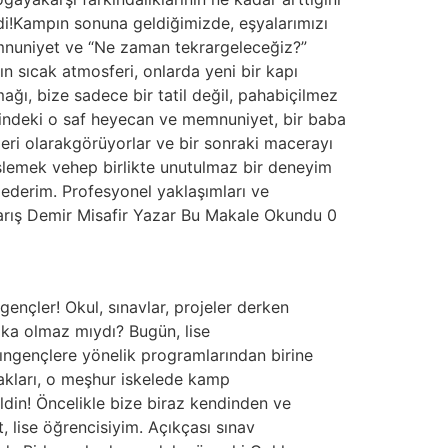
di!Kampın sonuna geldiğimizde, eşyalarımızı
emnuniyet ve “Ne zaman tekrargeleceğiz?”
 sıcak atmosferi, onlarda yeni bir kapı
ı, bize sadece bir tatil değil, pahabiçilmez
erindeki o saf heyecan ve memnuniyet, bir baba
leri olarakgörüyorlar ve bir sonraki macerayı
eşlemek vehep birlikte unutulmaz bir deneyim
ederim. Profesyonel yaklaşımları ve
arış Demir Misafir Yazar Bu Makale Okundu 0
nçler! Okul, sınavlar, projeler derken
ika olmaz mıydı? Bugün, lise
’ıngençlere yönelik programlarından birine
nakları, o meşhur iskelede kamp
ldin! Öncelikle bize biraz kendinden ve
 lise öğrencisiyim. Açıkçası sınav