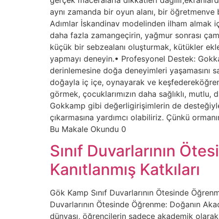
aynı zamanda bir oyun alanı, bir öğretmenve bi
Adımlar İskandinav modelinden ilham almak iç
daha fazla zamangeçirin, yağmur sonrası çamur
küçük bir sebzealanı oluşturmak, kütükler eklem
yapmayı deneyin.• Profesyonel Destek: Gokkam
derinlemesine doğa deneyimleri yaşamasını sa
doğayla iç içe, oynayarak ve keşfedereköğre
görmek, çocuklarımızın daha sağlıklı, mutlu, d
Gokkamp gibi değerligirişimlerin de desteğiy
çıkarmasına yardımcı olabiliriz. Çünkü ormanı
Bu Makale Okundu 0
Sınıf Duvarlarının Öt
Kanıtlanmış Katkıları
Gök Kamp Sınıf Duvarlarının Ötesinde Öğrenm
Duvarlarının Ötesinde Öğrenme: Doğanın Akad
dünyası, öğrencilerin sadece akademik olarak 