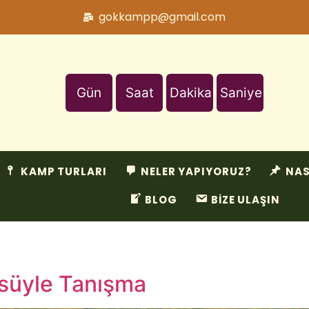
gokkampp@gmail.com
Gün
Saat
Dakika
Saniye
KAMP TURLARI
NELER YAPIYORUZ?
NAS
BLOG
BİZE ULAŞIN
süyle Tanışma