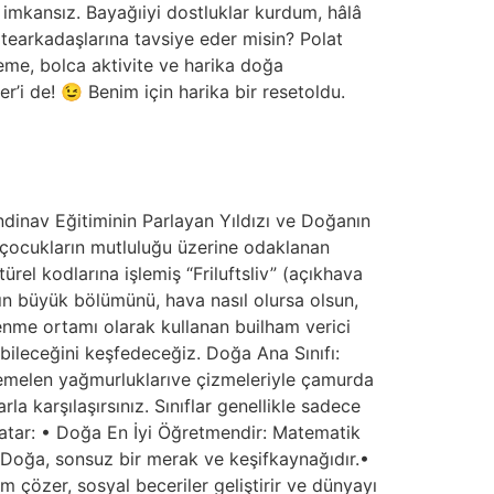
imkansız. Bayağıiyi dostluklar kurdum, hâlâ
earkadaşlarına tavsiye eder misin? Polat
eme, bolca aktivite ve harika doğa
’i de! 😉 Benim için harika bir resetoldu.
inav Eğitiminin Parlayan Yıldızı ve Doğanın
e çocukların mutluluğu üzerine odaklanan
türel kodlarına işlemiş “Friluftsliv” (açıkhava
ın büyük bölümünü, hava nasıl olursa olsun,
enme ortamı olarak kullanan builham verici
bileceğini keşfedeceğiz. Doğa Ana Sınıfı:
htemelen yağmurluklarıve çizmeleriyle çamurda
a karşılaşırsınız. Sınıflar genellikle sadece
yatar: • Doğa En İyi Öğretmendir: Matematik
r. Doğa, sonsuz bir merak ve keşifkaynağıdır.•
 çözer, sosyal beceriler geliştirir ve dünyayı