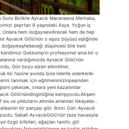
 Sonu Birlikte Ayvacık Macerasına Merhaba,
epimizi şaşırtan 9 yaşındaki Asya. Yoğun iş
tim. Onlara hem doğayısevdirecek hem de hep
isi Ayvacık Gölü’nün o eşsiz büyüsü eşliğinde
 doğayıkeşfedeceği düşüncesi bile beni
la kendimizi Gokkamp’ın profesyonel ama bir o
alanına vardığımızda Ayvacık Gölü’nün
ordu. Gün boyu süren etkinlikler,
çük bir hazine avında bize liderlik ederkenki
lerini tanımak için eğitmenimizinpeşinden
lgisini çekecek, onlara yeni kazanımlar
vacık Gölü’nündinginliğine karışıyordu.Akşam
sis ve yıldızların altında anlatılan hikayeler…
ailesinin bir parçası gibi. İkinci Gün: Ayvacık
huzurdu. Sabah AyvacıkGölü’nün taze havasıyla
 özgü bitkileri, ağaçları tanıttı; göl
ğayakarşı farkındalıklarının ne kadar arttığını