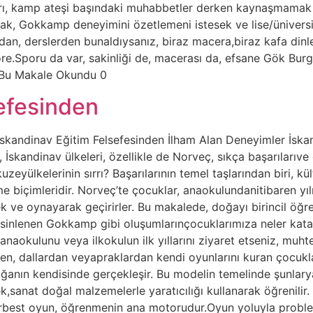
ları, kamp ateşi başındaki muhabbetler derken kaynaşmamak 
k, Gokkamp deneyimini özetlemeni istesek ve lise/üniversit
ldan, derslerden bunaldıysanız, biraz macera,biraz kafa dinl
.Sporu da var, sakinliği de, macerası da, efsane Gök Burger
r Bu Makale Okundu 0
efesinden
andinav Eğitim Felsefesinden İlham Alan Deneyimler İskand
İskandinav ülkeleri, özellikle de Norveç, sıkça başarılarıv
zeyülkelerinin sırrı? Başarılarının temel taşlarından biri, kül
e biçimleridir. Norveç’te çocuklar, anaokulundanitibaren yıl
 ve oynayarak geçirirler. Bu makalede, doğayı birincil öğr
 esinlenen Gokkamp gibi oluşumlarınçocuklarımıza neler kata
 anaokulunu veya ilkokulun ilk yıllarını ziyaret etseniz, mu
n, dallardan veyapraklardan kendi oyunlarını kuran çocuklarl
doğanın kendisinde gerçekleşir. Bu modelin temelinde şunlar
ek,sanat doğal malzemelerle yaratıcılığı kullanarak öğrenili
serbest oyun, öğrenmenin ana motorudur.Oyun yoluyla problem