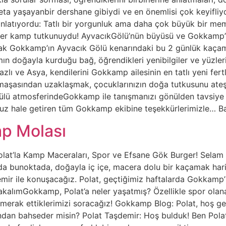
eta yaşayanbir dershane gibiydi ve en önemlisi çok keyifliy
ianlatıyordu: Tatlı bir yorgunluk ama daha çok büyük bir m
birer kamp tutkunuydu! AyvacıkGölü’nün büyüsü ve Gokkamp’ın
ak Gokkamp’ın Ayvacık Gölü kenarındaki bu 2 günlük kaçamağ
rımın doğayla kurduğu bağ, öğrendikleri yenibilgiler ve yüzl
zlı ve Asya, kendilerini Gokkamp ailesinin en tatlı yeni fert
karmaşasından uzaklaşmak, çocuklarınızın doğa tutkusunu at
ülü atmosferindeGokkamp ile tanışmanızı gönülden tavsiye 
suz hale getiren tüm Gokkamp ekibine teşekkürlerimizle… B
p Molası
t’la Kamp Maceraları, Spor ve Efsane Gök Burger! Selam ge
 da bunoktada, doğayla iç içe, macera dolu bir kaçamak har
şdemir ile konuşacağız. Polat, geçtiğimiz haftalarda Gokkamp
BakalımGokkamp, Polat’a neler yaşatmış? Özellikle spor ola
merak ettiklerimizi soracağız! Gokkamp Blog: Polat, hoş ge
ından bahseder misin? Polat Taşdemir: Hoş bulduk! Ben Polat,