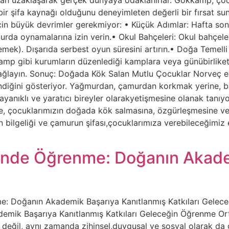
r şifa kaynağı olduğunu deneyimleten değerli bir fırsat sun
in büyük devrimler gerekmiyor: • Küçük Adımlar: Hafta sonla
da oynamalarına izin verin.• Okul Bahçeleri: Okul bahçeler
ek). Dışarıda serbest oyun süresini artırın.• Doğa Temelli Et
p gibi kurumların düzenlediği kamplara veya günübirliketki
ğlayın. Sonuç: Doğada Kök Salan Mutlu Çocuklar Norveç eği
ndiğini gösteriyor. Yağmurdan, çamurdan korkmak yerine, b
ayanıklı ve yaratıcı bireyler olarakyetişmesine olanak tanıy
le, çocuklarımızın doğada kök salmasına, özgürleşmesine ve
n bilgeliği ve çamurun şifası,çocuklarımıza verebileceğimiz 
esinde Öğrenme: Doğanın Akad
e: Doğanın Akademik Başarıya Kanıtlanmış Katkıları Gelece
emik Başarıya Kanıtlanmış Katkıları Geleceğin Öğrenme Or
değil, aynı zamanda zihinsel,duygusal ve sosyal olarak da 