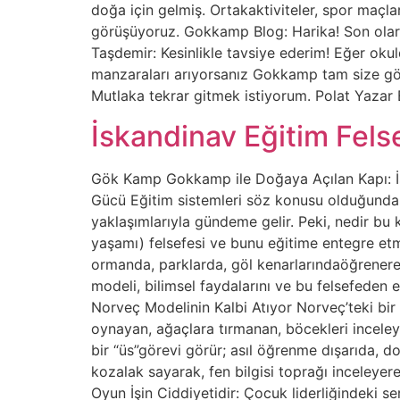
doğa için gelmiş. Ortakaktiviteler, spor maç
görüşüyoruz. Gokkamp Blog: Harika! Son olara
Taşdemir: Kesinlikle tavsiye ederim! Eğer oku
manzaraları arıyorsanız Gokkamp tam size göre
Mutlaka tekrar gitmek istiyorum. Polat Yaza
İskandinav Eğitim Fels
Gök Kamp Gokkamp ile Doğaya Açılan Kapı: İsk
Gücü Eğitim sistemleri söz konusu olduğunda, 
yaklaşımlarıyla gündeme gelir. Peki, nedir bu ku
yaşamı) felsefesi ve bunu eğitime entegre etm
ormanda, parklarda, göl kenarlarındaöğrenerek
modeli, bilimsel faydalarını ve bu felsefeden
Norveç Modelinin Kalbi Atıyor Norveç’teki bir
oynayan, ağaçlara tırmanan, böcekleri inceleye
bir “üs”görevi görür; asıl öğrenme dışarıda, 
kozalak sayarak, fen bilgisi toprağı inceleyer
Oyun İşin Ciddiyetidir: Çocuk liderliğindeki 