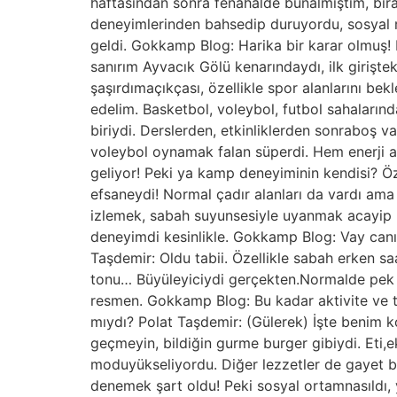
haftasından sonra fenahalde bunalmıştım, bir
deneyimlerinden bahsedip duruyordu, sosyal 
geldi. Gokkamp Blog: Harika bir karar olmuş! Pe
sanırım Ayvacık Gölü kenarındaydı, ilk girişt
şaşırdımaçıkçası, özellikle spor alanlarını b
edelim. Basketbol, voleybol, futbol sahalarınd
biriydi. Derslerden, etkinliklerden sonraboş 
voleybol oynamak falan süperdi. Hem enerji 
geliyor! Peki ya kamp deneyiminin kendisi? Öz
efsaneydi! Normal çadır alanları da vardı ama
izlemek, sabah suyunsesiyle uyanmak acayip huz
deneyimdi kesinlikle. Gokkamp Blog: Vay canı
Taşdemir: Oldu tabii. Özellikle sabah erken sa
tonu… Büyüleyiciydi gerçekten.Normalde pek
resmen. Gokkamp Blog: Bu kadar aktivite ve tem
mıydı? Polat Taşdemir: (Gülerek) İşte benim 
geçmeyin, bildiğin gurme burger gibiydi. Eti
moduyükseliyordu. Diğer lezzetler de gayet 
denemek şart oldu! Peki sosyal ortamnasıldı, y