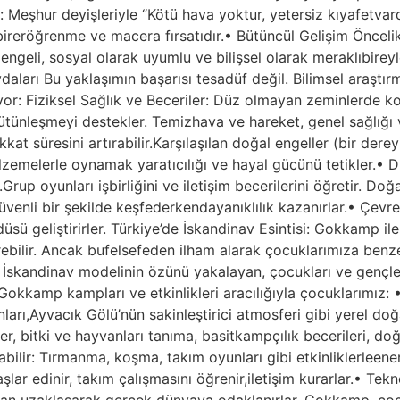
ır: Meşhur deyişleriyle “Kötü hava yoktur, yetersiz kıyafetva
eröğrenme ve macera fırsatıdır.• Bütüncül Gelişim Önceli
k dengeli, sosyal olarak uyumlu ve bilişsel olarak meraklıbir
rı Bu yaklaşımın başarısı tesadüf değil. Bilimsel araştırm
lıyor: Fiziksel Sağlık ve Beceriler: Düz olmayan zeminlerd
ütünleşmeyi destekler. Temizhava ve hareket, genel sağlığı ve
 dikkat süresini artırabilir.Karşılaşılan doğal engeller (bir d
zemelerle oynamak yaratıcılığı ve hayal gücünü tetikler.• D
Grup oyunları işbirliğini ve iletişim becerilerini öğretir. Do
güvenli bir şekilde keşfederkendayanıklılık kazanırlar.• Çev
üsü geliştirirler. Türkiye’de İskandinav Esintisi: Gokkamp i
içerebilir. Ancak bufelsefeden ilham alarak çocuklarımıza 
skandinav modelinin özünü yakalayan, çocukları ve gençler
okkamp kampları ve etkinlikleri aracılığıyla çocuklarımız: 
arı,Ayvacık Gölü’nün sakinleştirici atmosferi gibi yerel doğa
 bitki ve hayvanları tanıma, basitkampçılık becerileri, doğa
ilir: Tırmanma, koşma, takım oyunları gibi etkinliklerleenerjile
aşlar edinir, takım çalışmasını öğrenir,iletişim kurarlar.• T
rdan uzaklaşarak gerçek dünyaya odaklanırlar. Gokkamp, çoc