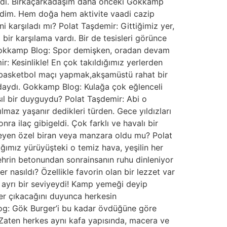
vardı. Birkaçarkadaşım daha önceki Gokkamp
edim. Hem doğa hem aktivite vaadi cazip
i karşıladı mı? Polat Taşdemir: Gittiğimiz yer,
ir karşılama vardı. Bir de tesisleri görünce
ı. Gokkamp Blog: Spor demişken, oradan devam
r: Kesinlikle! En çok takıldığımız yerlerden
ki basketbol maçı yapmak,akşamüstü rahat bir
daydı. Gokkamp Blog: Kulağa çok eğlenceli
ıl bir duyguydu? Polat Taşdemir: Abi o
maz yaşanır dedikleri türden. Gece yıldızları
a ilaç gibigeldi. Çok farklı ve havalı bir
ileyen özel biran veya manzara oldu mu? Polat
ığımız yürüyüşteki o temiz hava, yeşilin her
rin betonundan sonrainsanın ruhu dinleniyor
 nasıldı? Özellikle favorin olan bir lezzet var
 ayrı bir seviyeydi! Kamp yemeği deyip
er çıkacağını duyunca herkesin
og: Gök Burger’i bu kadar övdüğüne göre
. Zaten herkes aynı kafa yapısında, macera ve