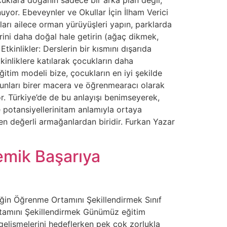
uyor. Ebeveynler ve Okullar İçin İlham Verici
rı ailece orman yürüyüşleri yapın, parklarda
ini daha doğal hale getirin (ağaç dikmek,
kinlikler: Derslerin bir kısmını dışarıda
nliklere katılarak çocukların daha
tim modeli bize, çocukların en iyi şekilde
unları birer macera ve öğrenmearacı olarak
or. Türkiye’de de bu anlayışı benimseyerek,
 potansiyellerinitam anlamıyla ortaya
en değerli armağanlardan biridir. Furkan Yazar
emik Başarıya
ğin Öğrenme Ortamını Şekillendirmek Sınıf
tamını Şekillendirmek Günümüz eğitim
gelişmelerini hedeflerken pek çok zorlukla