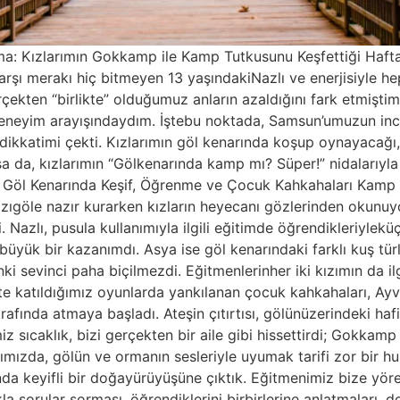
: Kızlarımın Gokkamp ile Kamp Tutkusunu Keşfettiği Hafta
 karşı merakı hiç bitmeyen 13 yaşındakiNazlı ve enerjisiyle h
çekten “birlikte” olduğumuz anların azaldığını fark etmiş
r deneyim arayışındaydım. İştebu noktada, Samsun’umuzun inc
kkatimi çekti. Kızlarımın göl kenarında koşup oynayacağı,
sa da, kızlarımın “Gölkenarında kamp mı? Süper!” nidalarıy
: Göl Kenarında Keşif, Öğrenme ve Çocuk Kahkahaları Kamp 
ımızıgöle nazır kurarken kızların heyecanı gözlerinden okunuy
. Nazlı, pusula kullanımıyla ilgili eğitimde öğrendikleriylekü
yük bir kazanımdı. Asya ise göl kenarındaki farklı kuş tür
nki sevinci paha biçilmezdi. Eğitmenlerinher iki kızımın da i
ikte katıldığımız oyunlarda yankılanan çocuk kahkahaları, Ay
ında atmaya başladı. Ateşin çıtırtısı, gölünüzerindeki hafif 
iz sıcaklık, bizi gerçekten bir aile gibi hissettirdi; Gokkamp 
ımızda, gölün ve ormanın sesleriyle uyumak tarifi zor bir 
da keyifli bir doğayürüyüşüne çıktık. Eğitmenimiz bize yöreye
a sorular sorması, öğrendiklerini birbirlerine anlatmaları, do