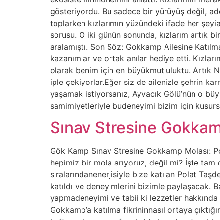
gösteriyordu. Bu sadece bir yürüyüş değil, ad
toplarken kızlarımın yüzündeki ifade her şey
sorusu. O iki günün sonunda, kızlarım artık 
aralamıştı. Son Söz: Gokkamp Ailesine Katılm
kazanımlar ve ortak anılar hediye etti. Kızla
olarak benim için en büyükmutluluktu. Artık Na
iple çekiyorlar.Eğer siz de ailenizle şehrin 
yaşamak istiyorsanız, Ayvacık Gölü’nün o büy
samimiyetleriyle budeneyimi bizim için kusur
Sınav Stresine Gokkam
Gök Kamp Sınav Stresine Gokkamp Molası: Pola
hepimiz bir mola arıyoruz, değil mi? İşte tam
sıralarındanenerjisiyle bize katılan Polat Ta
katıldı ve deneyimlerini bizimle paylaşacak. 
yapmadeneyimi ve tabii ki lezzetler hakkında 
Gokkamp’a katılma fikrininnasıl ortaya çıktığ