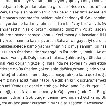
az kafa dinlemeye ve farklı bir şeyler yapmaya ihtiyacım 
medyada fotoğraflarıfalan da görünce “Neden olmasın?” d
ki, kamp alanına ilk vardığında neler hissettin?Beklentilerin
eki manzara veatmosfer beklentimin üzerindeydi. Çok samimi b
eklemiyordum o kadar iyi olmasını. Tam bir “vay be!” anıyd
anbahsettin. Nasıldı ortam, kullanabildiniz mi? Polat Taşdemi
vakitlerde hemen sahaya koştuk. Yeni tanıştığın insanlarla i
atıyorsun hem de kaynaşıyorsun.Sahalar da gayet iyi durum
ellikleiskelede kamp yapma fırsatınız olmuş sanırım, bu nas
 iskelenin üzerinde, doğrudangölün üstünde uyumak… Anlatıl
ur vericiydi. Dalga sesleri falan… Şehirdeki gürültüden sonr
na! Peki doğanın güzelliği hakkında ne söylersin? Seni etk
atlerde gölün üzerine çöken sisin dağılışı,orman içinde yapt
 fotoğraf çekmem ama dayanamayıp birkaç kare çektim. Şeh
iz hava acıktırmıştır tabii. Geldik en kritik soruya:Yemekler
konum! Yemekler genel olarak çok iyiydi ama GökBurger… O
,ekmeği, sosu falan on numaraydı. Öğle yemeğinde Gök Burg
başarılıydı ama Gök Burger benim favorim, net! Gokkamp Bl
eni arkadaşlıklar kurabildin mi? Polat Taşdemir: Kesinlikle