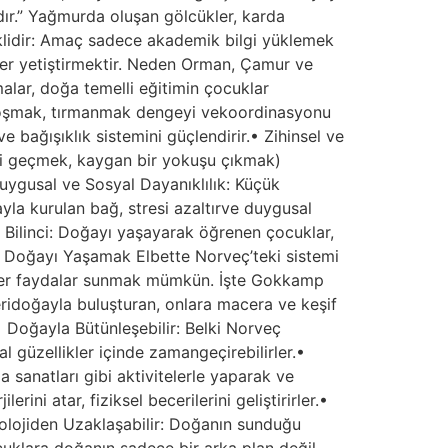
rdır.” Yağmurda oluşan gölcükler, karda
klidir: Amaç sadece akademik bilgi yüklemek
eyler yetiştirmektir. Neden Orman, Çamur ve
alar, doğa temelli eğitimin çocuklar
e koşmak, tırmanmak dengeyi vekoordinasyonu
 bağışıklık sistemini güçlendirir.• Zihinsel ve
ereyi geçmek, kaygan bir yokuşu çıkmak)
uygusal ve Sosyal Dayanıklılık: Küçük
ğayla kurulan bağ, stresi azaltırve duygusal
re Bilinci: Doğayı yaşayarak öğrenen çocuklar,
le Doğayı Yaşamak Elbette Norveç’teki sistemi
benzer faydalar sunmak mümkün. İşte Gokkamp
idoğayla buluşturan, onlara macera ve keşif
• Doğayla Bütünleşebilir: Belki Norveç
l güzellikler içinde zamangeçirebilirler.•
 sanatları gibi aktivitelerle yaparak ve
rini atar, fiziksel becerilerini geliştirirler.•
eknolojiden Uzaklaşabilir: Doğanın sunduğu
uklara doğanın sadece bir arka plan değil,