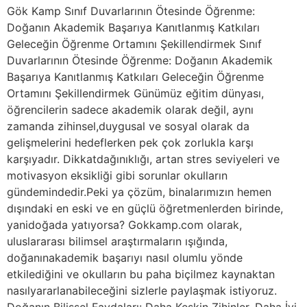
Gök Kamp Sınıf Duvarlarının Ötesinde Öğrenme:
Doğanın Akademik Başarıya Kanıtlanmış Katkıları
Geleceğin Öğrenme Ortamını Şekillendirmek Sınıf
Duvarlarının Ötesinde Öğrenme: Doğanın Akademik
Başarıya Kanıtlanmış Katkıları Geleceğin Öğrenme
Ortamını Şekillendirmek Günümüz eğitim dünyası,
öğrencilerin sadece akademik olarak değil, aynı
zamanda zihinsel,duygusal ve sosyal olarak da
gelişmelerini hedeflerken pek çok zorlukla karşı
karşıyadır. Dikkatdağınıklığı, artan stres seviyeleri ve
motivasyon eksikliği gibi sorunlar okulların
gündemindedir.Peki ya çözüm, binalarımızın hemen
dışındaki en eski ve en güçlü öğretmenlerden birinde,
yanidoğada yatıyorsa? Gokkamp.com olarak,
uluslararası bilimsel araştırmaların ışığında,
doğanınakademik başarıyı nasıl olumlu yönde
etkilediğini ve okulların bu paha biçilmez kaynaktan
nasılyararlanabileceğini sizlerle paylaşmak istiyoruz.
Doğanın Bilişsel Faydaları: Daha Keskin Zihinler, Daha İyi