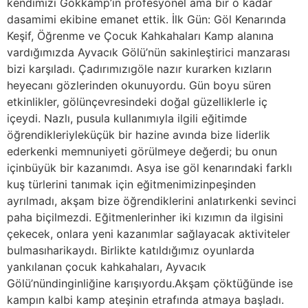
kendimizi Gokkamp’ın profesyonel ama bir o kadar
dasamimi ekibine emanet ettik. İlk Gün: Göl Kenarında
Keşif, Öğrenme ve Çocuk Kahkahaları Kamp alanına
vardığımızda Ayvacık Gölü’nün sakinleştirici manzarası
bizi karşıladı. Çadırımızıgöle nazır kurarken kızların
heyecanı gözlerinden okunuyordu. Gün boyu süren
etkinlikler, gölünçevresindeki doğal güzelliklerle iç
içeydi. Nazlı, pusula kullanımıyla ilgili eğitimde
öğrendikleriyleküçük bir hazine avında bize liderlik
ederkenki memnuniyeti görülmeye değerdi; bu onun
içinbüyük bir kazanımdı. Asya ise göl kenarındaki farklı
kuş türlerini tanımak için eğitmenimizinpeşinden
ayrılmadı, akşam bize öğrendiklerini anlatırkenki sevinci
paha biçilmezdi. Eğitmenlerinher iki kızımın da ilgisini
çekecek, onlara yeni kazanımlar sağlayacak aktiviteler
bulmasıharikaydı. Birlikte katıldığımız oyunlarda
yankılanan çocuk kahkahaları, Ayvacık
Gölü’nündinginliğine karışıyordu.Akşam çöktüğünde ise
kampın kalbi kamp ateşinin etrafında atmaya başladı.