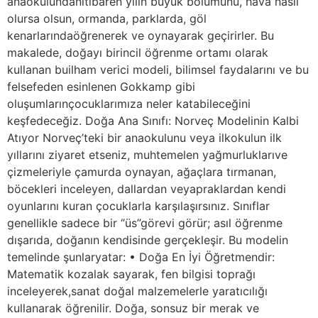
anaokulundanitibaren yılın büyük bölümünü, hava nasıl
olursa olsun, ormanda, parklarda, göl
kenarlarındaöğrenerek ve oynayarak geçirirler. Bu
makalede, doğayı birincil öğrenme ortamı olarak
kullanan builham verici modeli, bilimsel faydalarını ve bu
felsefeden esinlenen Gokkamp gibi
oluşumlarınçocuklarımıza neler katabileceğini
keşfedeceğiz. Doğa Ana Sınıfı: Norveç Modelinin Kalbi
Atıyor Norveç’teki bir anaokulunu veya ilkokulun ilk
yıllarını ziyaret etseniz, muhtemelen yağmurluklarıve
çizmeleriyle çamurda oynayan, ağaçlara tırmanan,
böcekleri inceleyen, dallardan veyapraklardan kendi
oyunlarını kuran çocuklarla karşılaşırsınız. Sınıflar
genellikle sadece bir “üs”görevi görür; asıl öğrenme
dışarıda, doğanın kendisinde gerçekleşir. Bu modelin
temelinde şunlaryatar: • Doğa En İyi Öğretmendir:
Matematik kozalak sayarak, fen bilgisi toprağı
inceleyerek,sanat doğal malzemelerle yaratıcılığı
kullanarak öğrenilir. Doğa, sonsuz bir merak ve