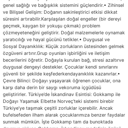
genel sağlığı ve bağışıklık sistemini güçlendirir.• Zihinsel
ve Bilişsel Gelişim: Doğanın sakinleştirici etkisi dikkat
süresini artırabilir.Karşılaşılan doğal engeller (bir dereyi
geçmek, kaygan bir yokuşu çıkmak) problem
çözmeyeteneğini geliştirir. Doğal malzemelerle oynamak
yaratıcılığı ve hayal gücünü tetikler.• Duygusal ve
Sosyal Dayanıklılık: Küçük zorlukların üstesinden gelmek
özgüveni artırır.Grup oyunları işbirliğini ve iletişim
becerilerini öğretir. Doğayla kurulan bağ, stresi azaltırve
duygusal dengeyi destekler. Çocuklar kendi sınırlarını
güvenli bir şekilde keşfederkendayanıklılık kazanırlar.•
Çevre Bilinci: Doğayı yaşayarak öğrenen çocuklar, ona
karşı daha derin bir saygı vekoruma içgüdüsü
geliştirirler. Türkiye’de İskandinav Esintisi: Gokkamp ile
Doğayı Yaşamak Elbette Norveç’teki sistemi birebir
Türkiye’ye taşımak çeşitli zorluklar içerebilir. Ancak
bufelsefeden ilham alarak çocuklarımıza benzer faydalar
sunmak mümkün. İşte Gokkamp tam da bunoktada