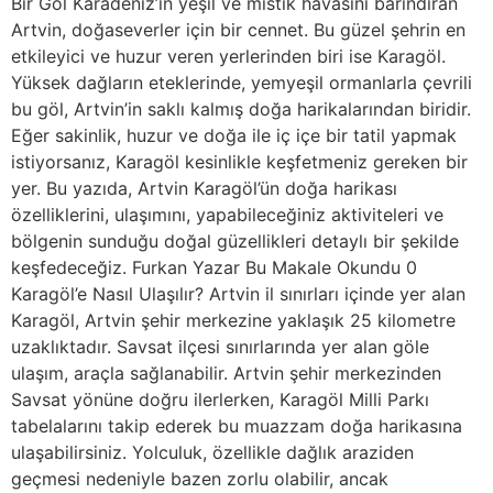
Bir Göl Karadeniz’in yeşil ve mistik havasını barındıran
Artvin, doğaseverler için bir cennet. Bu güzel şehrin en
etkileyici ve huzur veren yerlerinden biri ise Karagöl.
Yüksek dağların eteklerinde, yemyeşil ormanlarla çevrili
bu göl, Artvin’in saklı kalmış doğa harikalarından biridir.
Eğer sakinlik, huzur ve doğa ile iç içe bir tatil yapmak
istiyorsanız, Karagöl kesinlikle keşfetmeniz gereken bir
yer. Bu yazıda, Artvin Karagöl’ün doğa harikası
özelliklerini, ulaşımını, yapabileceğiniz aktiviteleri ve
bölgenin sunduğu doğal güzellikleri detaylı bir şekilde
keşfedeceğiz. Furkan Yazar Bu Makale Okundu 0
Karagöl’e Nasıl Ulaşılır? Artvin il sınırları içinde yer alan
Karagöl, Artvin şehir merkezine yaklaşık 25 kilometre
uzaklıktadır. Savsat ilçesi sınırlarında yer alan göle
ulaşım, araçla sağlanabilir. Artvin şehir merkezinden
Savsat yönüne doğru ilerlerken, Karagöl Milli Parkı
tabelalarını takip ederek bu muazzam doğa harikasına
ulaşabilirsiniz. Yolculuk, özellikle dağlık araziden
geçmesi nedeniyle bazen zorlu olabilir, ancak