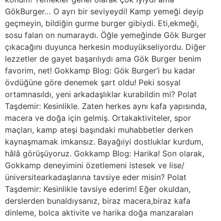
GökBurger… O ayrı bir seviyeydi! Kamp yemeği deyip
geçmeyin, bildiğin gurme burger gibiydi. Eti,ekmeği,
sosu falan on numaraydı. Öğle yemeğinde Gök Burger
çıkacağını duyunca herkesin moduyükseliyordu. Diğer
lezzetler de gayet başarılıydı ama Gök Burger benim
favorim, net! Gokkamp Blog: Gök Burger’i bu kadar
övdüğüne göre denemek şart oldu! Peki sosyal
ortamnasıldı, yeni arkadaşlıklar kurabildin mi? Polat
Taşdemir: Kesinlikle. Zaten herkes aynı kafa yapısında,
macera ve doğa için gelmiş. Ortakaktiviteler, spor
maçları, kamp ateşi başındaki muhabbetler derken
kaynaşmamak imkansız. Bayağıiyi dostluklar kurdum,
hâlâ görüşüyoruz. Gokkamp Blog: Harika! Son olarak,
Gokkamp deneyimini özetlemeni istesek ve lise/
üniversitearkadaşlarına tavsiye eder misin? Polat
Taşdemir: Kesinlikle tavsiye ederim! Eğer okuldan,
derslerden bunaldıysanız, biraz macera,biraz kafa
dinleme, bolca aktivite ve harika doğa manzaraları