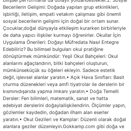
Becerilerin Gelişimi: Doğada yapılan grup etkinlikleri,
işbirliği, iletişim, empati vetakım çalışması gibi önemli
sosyal becerilerin gelişimi için doğal bir ortam sunar.
Çocuklar,doğal dünyayla etkileşim kurarken birbirleriyle
de daha yapıcı ilişkiler kurmayı öğrenirler. Okullar İçin
Uygulama Önerileri: Doğayı Müfredata Nasıl Entegre
Edebiliriz? Bu bilimsel bulguları okul pratiğine
dönüştürmek mümkündür: Yeşil Okul Bahçeleri: Okul
alanlarını ağaçlandırın, bitki bahçeleri oluşturun,
mümkünseküçük su öğeleri ekleyin. Sadece estetik
değil, işlevsel alanlar yaratın.• Açık Hava Sınıfları: Basit
oturma düzenekleri veya amfi tiyatrolar ile derslerin bir
kısmınıdışarıda yapma imkanı yaratın.• Doğa Temelli
Dersler: Fen bilimleri, matematik, sanat ve hatta
edebiyat derslerini doğaylailişkilendirin. Ölçümler yapın,
gözlemler kaydedin, doğadan ilham alan eserler
yaratın.• Okul Gezileri ve Kamplar: Düzenli olarak doğal
alanlara geziler düzenleyin.Gokkamp.com gibi doğa ve