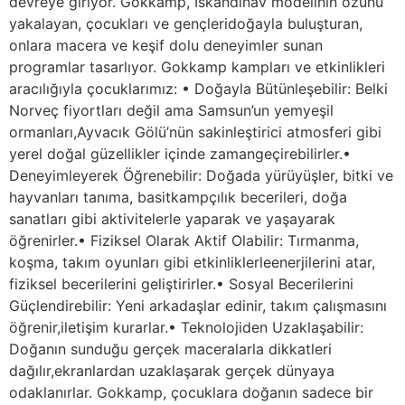
devreye giriyor. Gokkamp, İskandinav modelinin özünü
yakalayan, çocukları ve gençleridoğayla buluşturan,
onlara macera ve keşif dolu deneyimler sunan
programlar tasarlıyor. Gokkamp kampları ve etkinlikleri
aracılığıyla çocuklarımız: • Doğayla Bütünleşebilir: Belki
Norveç fiyortları değil ama Samsun’un yemyeşil
ormanları,Ayvacık Gölü’nün sakinleştirici atmosferi gibi
yerel doğal güzellikler içinde zamangeçirebilirler.•
Deneyimleyerek Öğrenebilir: Doğada yürüyüşler, bitki ve
hayvanları tanıma, basitkampçılık becerileri, doğa
sanatları gibi aktivitelerle yaparak ve yaşayarak
öğrenirler.• Fiziksel Olarak Aktif Olabilir: Tırmanma,
koşma, takım oyunları gibi etkinliklerleenerjilerini atar,
fiziksel becerilerini geliştirirler.• Sosyal Becerilerini
Güçlendirebilir: Yeni arkadaşlar edinir, takım çalışmasını
öğrenir,iletişim kurarlar.• Teknolojiden Uzaklaşabilir:
Doğanın sunduğu gerçek maceralarla dikkatleri
dağılır,ekranlardan uzaklaşarak gerçek dünyaya
odaklanırlar. Gokkamp, çocuklara doğanın sadece bir