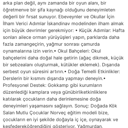
arka plan değil, aynı zamanda bir oyun alanı, bir
öğretmenve bir şifa kaynağı olduğunu deneyimleten
değerli bir fırsat sunuyor. Ebeveynler ve Okullar İçin
İlham Verici Adımlar İskandinav modelinden ilham almak
için büyük devrimler gerekmiyor: • Küçük Adımlar: Hafta
sonları ailece orman yürüyüşleri yapın, parklarda daha
fazla zamangeçirin, yağmur sonrası çamurda
oynamalarına izin verin.• Okul Bahçeleri: Okul
bahçelerini daha doğal hale getirin (ağaç dikmek, küçük
bir sebzealanı oluşturmak, kütükler eklemek). Dışarıda
serbest oyun süresini artırın.• Doğa Temelli Etkinlikler:
Derslerin bir kısmını dışarıda yapmayı deneyin.•
Profesyonel Destek: Gokkamp gibi kurumların
düzenlediği kamplara veya günübirliketkinliklere
katılarak çocukların daha derinlemesine doğa
deneyimleri yaşamasını sağlayın. Sonuç: Doğada Kök
Salan Mutlu Çocuklar Norveç eğitim modeli bize,
çocukların en iyi şekilde doğayla iç içe, oynayarak ve
keşfedereköğrendiğini gösteriyor. Yağmurdan,