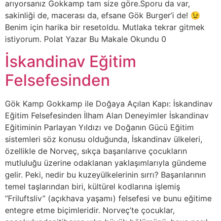
arıyorsanız Gokkamp tam size göre.Sporu da var,
sakinliği de, macerası da, efsane Gök Burger’i de! 😉
Benim için harika bir resetoldu. Mutlaka tekrar gitmek
istiyorum. Polat Yazar Bu Makale Okundu 0
İskandinav Eğitim
Felsefesinden
Gök Kamp Gokkamp ile Doğaya Açılan Kapı: İskandinav
Eğitim Felsefesinden İlham Alan Deneyimler İskandinav
Eğitiminin Parlayan Yıldızı ve Doğanın Gücü Eğitim
sistemleri söz konusu olduğunda, İskandinav ülkeleri,
özellikle de Norveç, sıkça başarılarıve çocukların
mutluluğu üzerine odaklanan yaklaşımlarıyla gündeme
gelir. Peki, nedir bu kuzeyülkelerinin sırrı? Başarılarının
temel taşlarından biri, kültürel kodlarına işlemiş
“Friluftsliv” (açıkhava yaşamı) felsefesi ve bunu eğitime
entegre etme biçimleridir. Norveç’te çocuklar,