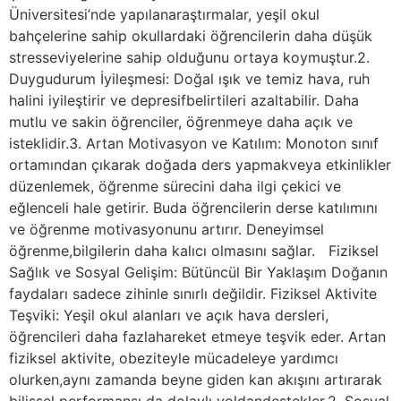
Üniversitesi’nde yapılanaraştırmalar, yeşil okul
bahçelerine sahip okullardaki öğrencilerin daha düşük
stresseviyelerine sahip olduğunu ortaya koymuştur.2.
Duygudurum İyileşmesi: Doğal ışık ve temiz hava, ruh
halini iyileştirir ve depresifbelirtileri azaltabilir. Daha
mutlu ve sakin öğrenciler, öğrenmeye daha açık ve
isteklidir.3. Artan Motivasyon ve Katılım: Monoton sınıf
ortamından çıkarak doğada ders yapmakveya etkinlikler
düzenlemek, öğrenme sürecini daha ilgi çekici ve
eğlenceli hale getirir. Buda öğrencilerin derse katılımını
ve öğrenme motivasyonunu artırır. Deneyimsel
öğrenme,bilgilerin daha kalıcı olmasını sağlar. Fiziksel
Sağlık ve Sosyal Gelişim: Bütüncül Bir Yaklaşım Doğanın
faydaları sadece zihinle sınırlı değildir. Fiziksel Aktivite
Teşviki: Yeşil okul alanları ve açık hava dersleri,
öğrencileri daha fazlahareket etmeye teşvik eder. Artan
fiziksel aktivite, obeziteyle mücadeleye yardımcı
olurken,aynı zamanda beyne giden kan akışını artırarak
bilişsel performansı da dolaylı yoldandestekler.2. Sosyal