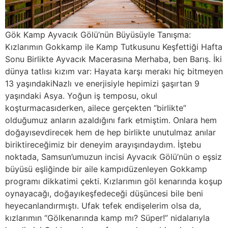
Gök Kamp Ayvacık Gölü’nün Büyüsüyle Tanışma:
Kızlarımın Gokkamp ile Kamp Tutkusunu Keşfettiği Hafta
Sonu Birlikte Ayvacık Macerasına Merhaba, ben Barış. İki
dünya tatlısı kızım var: Hayata karşı merakı hiç bitmeyen
13 yaşındakiNazlı ve enerjisiyle hepimizi şaşırtan 9
yaşındaki Asya. Yoğun iş temposu, okul
koşturmacasıderken, ailece gerçekten “birlikte”
olduğumuz anların azaldığını fark etmiştim. Onlara hem
doğayısevdirecek hem de hep birlikte unutulmaz anılar
biriktireceğimiz bir deneyim arayışındaydım. İştebu
noktada, Samsun’umuzun incisi Ayvacık Gölü’nün o eşsiz
büyüsü eşliğinde bir aile kampıdüzenleyen Gokkamp
programı dikkatimi çekti. Kızlarımın göl kenarında koşup
oynayacağı, doğayıkeşfedeceği düşüncesi bile beni
heyecanlandırmıştı. Ufak tefek endişelerim olsa da,
kızlarımın “Gölkenarında kamp mı? Süper!” nidalarıyla