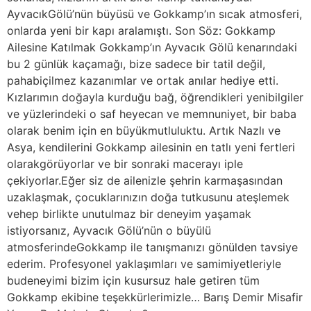
AyvacıkGölü’nün büyüsü ve Gokkamp’ın sıcak atmosferi,
onlarda yeni bir kapı aralamıştı. Son Söz: Gokkamp
Ailesine Katılmak Gokkamp’ın Ayvacık Gölü kenarındaki
bu 2 günlük kaçamağı, bize sadece bir tatil değil,
pahabiçilmez kazanımlar ve ortak anılar hediye etti.
Kızlarımın doğayla kurduğu bağ, öğrendikleri yenibilgiler
ve yüzlerindeki o saf heyecan ve memnuniyet, bir baba
olarak benim için en büyükmutluluktu. Artık Nazlı ve
Asya, kendilerini Gokkamp ailesinin en tatlı yeni fertleri
olarakgörüyorlar ve bir sonraki macerayı iple
çekiyorlar.Eğer siz de ailenizle şehrin karmaşasından
uzaklaşmak, çocuklarınızın doğa tutkusunu ateşlemek
vehep birlikte unutulmaz bir deneyim yaşamak
istiyorsanız, Ayvacık Gölü’nün o büyülü
atmosferindeGokkamp ile tanışmanızı gönülden tavsiye
ederim. Profesyonel yaklaşımları ve samimiyetleriyle
budeneyimi bizim için kusursuz hale getiren tüm
Gokkamp ekibine teşekkürlerimizle… Barış Demir Misafir