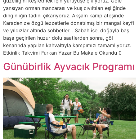
güzelliğini keşfetmek için yürüyüşe çıkıyoruz. Göle
yansıyan orman manzarası ve kuş cıvıltıları eşliğinde
dinginliğin tadını çıkarıyoruz. Akşam kamp ateşinde
Karadeniz’e özgü lezzetlerle donatılmış bir mangal keyfi
ve yıldızlar altında sohbetler… Sabah ise, doğayla baş
başa geçirilen huzur dolu saatlerden sonra, göl
kenarında yapılan kahvaltıyla kampımızı tamamlıyoruz.
Etkinlik Takvimi Furkan Yazar Bu Makale Okundu 0
Günübirlik Ayvacık Programı