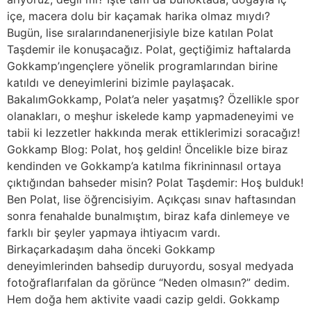
içe, macera dolu bir kaçamak harika olmaz mıydı?
Bugün, lise sıralarındanenerjisiyle bize katılan Polat
Taşdemir ile konuşacağız. Polat, geçtiğimiz haftalarda
Gokkamp’ıngençlere yönelik programlarından birine
katıldı ve deneyimlerini bizimle paylaşacak.
BakalımGokkamp, Polat’a neler yaşatmış? Özellikle spor
olanakları, o meşhur iskelede kamp yapmadeneyimi ve
tabii ki lezzetler hakkında merak ettiklerimizi soracağız!
Gokkamp Blog: Polat, hoş geldin! Öncelikle bize biraz
kendinden ve Gokkamp’a katılma fikrininnasıl ortaya
çıktığından bahseder misin? Polat Taşdemir: Hoş bulduk!
Ben Polat, lise öğrencisiyim. Açıkçası sınav haftasından
sonra fenahalde bunalmıştım, biraz kafa dinlemeye ve
farklı bir şeyler yapmaya ihtiyacım vardı.
Birkaçarkadaşım daha önceki Gokkamp
deneyimlerinden bahsedip duruyordu, sosyal medyada
fotoğraflarıfalan da görünce “Neden olmasın?” dedim.
Hem doğa hem aktivite vaadi cazip geldi. Gokkamp