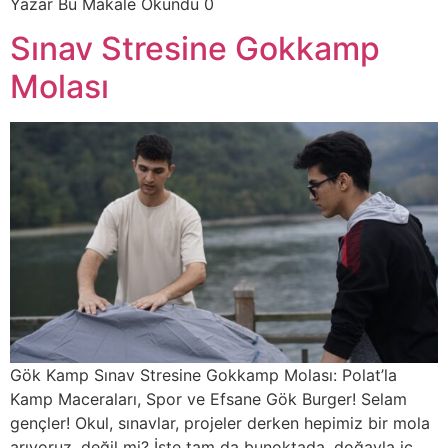
Yazar Bu Makale Okundu 0
Sınav Stresine Gokkamp
Molası
Gök Kamp Sınav Stresine Gokkamp Molası: Polat’la
Kamp Maceraları, Spor ve Efsane Gök Burger! Selam
gençler! Okul, sınavlar, projeler derken hepimiz bir mola
arıyoruz, değil mi? İşte tam da bunoktada, doğayla iç