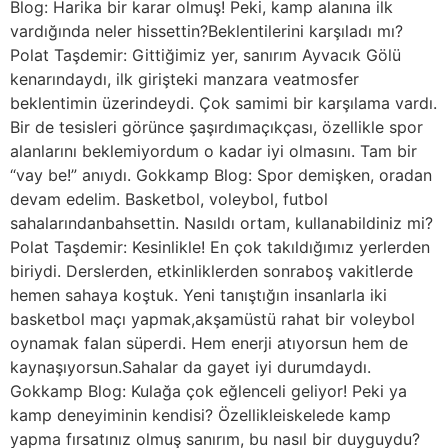
Blog: Harika bir karar olmuş! Peki, kamp alanına ilk
vardığında neler hissettin?Beklentilerini karşıladı mı?
Polat Taşdemir: Gittiğimiz yer, sanırım Ayvacık Gölü
kenarındaydı, ilk girişteki manzara veatmosfer
beklentimin üzerindeydi. Çok samimi bir karşılama vardı.
Bir de tesisleri görünce şaşırdımaçıkçası, özellikle spor
alanlarını beklemiyordum o kadar iyi olmasını. Tam bir
“vay be!” anıydı. Gokkamp Blog: Spor demişken, oradan
devam edelim. Basketbol, voleybol, futbol
sahalarındanbahsettin. Nasıldı ortam, kullanabildiniz mi?
Polat Taşdemir: Kesinlikle! En çok takıldığımız yerlerden
biriydi. Derslerden, etkinliklerden sonraboş vakitlerde
hemen sahaya koştuk. Yeni tanıştığın insanlarla iki
basketbol maçı yapmak,akşamüstü rahat bir voleybol
oynamak falan süperdi. Hem enerji atıyorsun hem de
kaynaşıyorsun.Sahalar da gayet iyi durumdaydı.
Gokkamp Blog: Kulağa çok eğlenceli geliyor! Peki ya
kamp deneyiminin kendisi? Özellikleiskelede kamp
yapma fırsatınız olmuş sanırım, bu nasıl bir duyguydu?