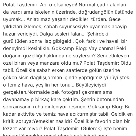
Polat Taşdemir: Abi o efsaneydi! Normal çadır alanları
da vardı ama iskelenin üzerinde, doğrudangölün üstünde
uyumak… Anlatılmaz yaşanır dedikleri türden. Gece
yıldızları izlemek, sabah suyunsesiyle uyanmak acayip
huzur vericiydi. Dalga sesleri falan… Şehirdeki
gürültüden sonra ilaç gibigeldi. Çok farklı ve havalı bir
deneyimdi kesinlikle. Gokkamp Blog: Vay canına! Peki
doğanın güzelliği hakkında ne söylersin? Seni etkileyen
özel biran veya manzara oldu mu? Polat Taşdemir: Oldu
tabii. Özellikle sabah erken saatlerde gölün üzerine
çöken sisin dağılışı,orman içinde yaptığımız yürüyüşteki
o temiz hava, yeşilin her tonu… Büyüleyiciydi
gerçekten.Normalde pek fotoğraf çekmem ama
dayanamayıp birkaç kare çektim. Şehrin betonundan
sonrainsanın ruhu dinleniyor resmen. Gokkamp Blog: Bu
kadar aktivite ve temiz hava acıktırmıştır tabii. Geldik en
kritik soruya:Yemekler nasıldı? Özellikle favorin olan bir
lezzet var mıydı? Polat Taşdemir: (Gülerek) İşte benim
konum! Yemekler genel olarak çok iyiydi ama