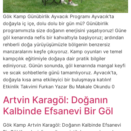
Gök Kamp Günübirlik Ayvacık Programı Ayvacık’ta
doğayla iç içe, dolu dolu bir gün mü? Günübirlik
programımızla size doğanın enerjisini yaşatıyoruz! Güne
göl kenarında nefis bir kahvaltıyla başlıyoruz; ardından
rehberli doğa yürüyüşümüzle bölgenin benzersiz
manzaralarını keşfe çıkıyoruz. Kamp oyunları ve temel
kampçılık eğitimiyle doğaya dair pratik bilgiler
ediniyoruz. Günün sonunda, göl kenarında mangal keyfi
ve sıcak sohbetlerle günü tamamlıyoruz. Ayvacık’ta,
doğayla kısa ama etkileyici bir buluşmaya katılın!
Etkinlik Takvimi Furkan Yazar Bu Makale Okundu 0
Artvin Karagöl: Doğanın
Kalbinde Efsanevi Bir Göl
Gök Kamp Artvin Karagöl: Doğanın Kalbinde Efsanevi