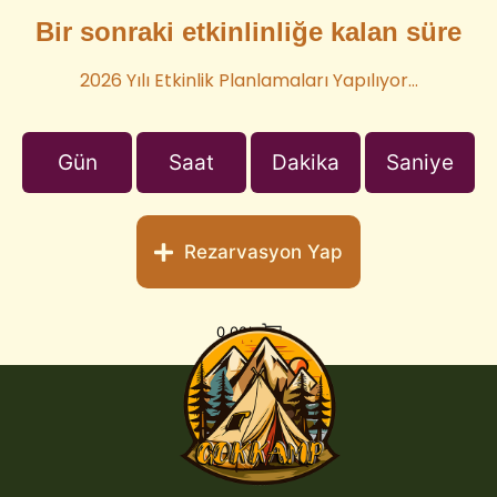
Bir sonraki etkinlinliğe kalan süre
2026 Yılı Etkinlik Planlamaları Yapılıyor…
Gün
Saat
Dakika
Saniye
Rezarvasyon Yap
0,00
₺