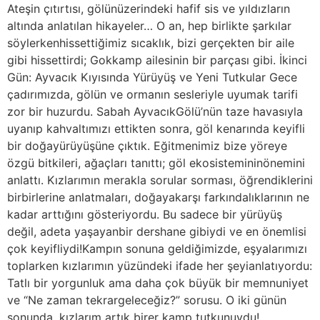
Ateşin çıtırtısı, gölünüzerindeki hafif sis ve yıldızların
altında anlatılan hikayeler… O an, hep birlikte şarkılar
söylerkenhissettiğimiz sıcaklık, bizi gerçekten bir aile
gibi hissettirdi; Gokkamp ailesinin bir parçası gibi. İkinci
Gün: Ayvacık Kıyısında Yürüyüş ve Yeni Tutkular Gece
çadırımızda, gölün ve ormanın sesleriyle uyumak tarifi
zor bir huzurdu. Sabah AyvacıkGölü’nün taze havasıyla
uyanıp kahvaltımızı ettikten sonra, göl kenarında keyifli
bir doğayürüyüşüne çıktık. Eğitmenimiz bize yöreye
özgü bitkileri, ağaçları tanıttı; göl ekosistemininönemini
anlattı. Kızlarımın merakla sorular sorması, öğrendiklerini
birbirlerine anlatmaları, doğayakarşı farkındalıklarının ne
kadar arttığını gösteriyordu. Bu sadece bir yürüyüş
değil, adeta yaşayanbir dershane gibiydi ve en önemlisi
çok keyifliydi!Kampın sonuna geldiğimizde, eşyalarımızı
toplarken kızlarımın yüzündeki ifade her şeyianlatıyordu:
Tatlı bir yorgunluk ama daha çok büyük bir memnuniyet
ve “Ne zaman tekrargeleceğiz?” sorusu. O iki günün
sonunda, kızlarım artık birer kamp tutkunuydu!