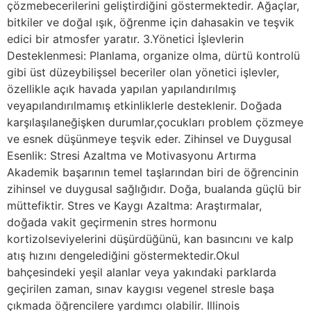
çözmebecerilerini geliştirdiğini göstermektedir. Ağaçlar,
bitkiler ve doğal ışık, öğrenme için dahasakin ve teşvik
edici bir atmosfer yaratır. 3.Yönetici İşlevlerin
Desteklenmesi: Planlama, organize olma, dürtü kontrolü
gibi üst düzeybilişsel beceriler olan yönetici işlevler,
özellikle açık havada yapılan yapılandırılmış
veyapılandırılmamış etkinliklerle desteklenir. Doğada
karşılaşılaneğişken durumlar,çocukları problem çözmeye
ve esnek düşünmeye teşvik eder. Zihinsel ve Duygusal
Esenlik: Stresi Azaltma ve Motivasyonu Artırma
Akademik başarının temel taşlarından biri de öğrencinin
zihinsel ve duygusal sağlığıdır. Doğa, bualanda güçlü bir
müttefiktir. Stres ve Kaygı Azaltma: Araştırmalar,
doğada vakit geçirmenin stres hormonu
kortizolseviyelerini düşürdüğünü, kan basıncını ve kalp
atış hızını dengelediğini göstermektedir.Okul
bahçesindeki yeşil alanlar veya yakındaki parklarda
geçirilen zaman, sınav kaygısı vegenel stresle başa
çıkmada öğrencilere yardımcı olabilir. Illinois