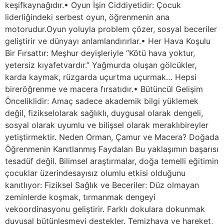
keşifkaynağıdır.• Oyun İşin Ciddiyetidir: Çocuk
liderliğindeki serbest oyun, öğrenmenin ana
motorudur.Oyun yoluyla problem çözer, sosyal beceriler
geliştirir ve dünyayı anlamlandırırlar.• Her Hava Koşulu
Bir Fırsattır: Meşhur deyişleriyle “Kötü hava yoktur,
yetersiz kıyafetvardır.” Yağmurda oluşan gölcükler,
karda kaymak, rüzgarda uçurtma uçurmak… Hepsi
bireröğrenme ve macera fırsatıdır.• Bütüncül Gelişim
Önceliklidir: Amaç sadece akademik bilgi yüklemek
değil, fizikselolarak sağlıklı, duygusal olarak dengeli,
sosyal olarak uyumlu ve bilişsel olarak meraklıbireyler
yetiştirmektir. Neden Orman, Çamur ve Macera? Doğada
Öğrenmenin Kanıtlanmış Faydaları Bu yaklaşımın başarısı
tesadüf değil. Bilimsel araştırmalar, doğa temelli eğitimin
çocuklar üzerindesayısız olumlu etkisi olduğunu
kanıtlıyor: Fiziksel Sağlık ve Beceriler: Düz olmayan
zeminlerde koşmak, tırmanmak dengeyi
vekoordinasyonu geliştirir. Farklı dokulara dokunmak
duyusal bütünleşmeyi destekler. Temizhava ve hareket,