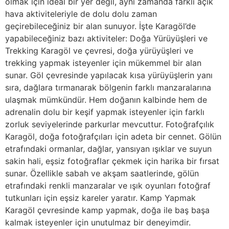
olmak için ideal bir yer değil, aynı zamanda farklı açık
hava aktiviteleriyle de dolu dolu zaman
geçirebileceğiniz bir alan sunuyor. İşte Karagöl’de
yapabileceğiniz bazı aktiviteler: Doğa Yürüyüşleri ve
Trekking Karagöl ve çevresi, doğa yürüyüşleri ve
trekking yapmak isteyenler için mükemmel bir alan
sunar. Göl çevresinde yapılacak kısa yürüyüşlerin yanı
sıra, dağlara tırmanarak bölgenin farklı manzaralarına
ulaşmak mümkündür. Hem doğanın kalbinde hem de
adrenalin dolu bir keşif yapmak isteyenler için farklı
zorluk seviyelerinde parkurlar mevcuttur. Fotoğrafçılık
Karagöl, doğa fotoğrafçıları için adeta bir cennet. Gölün
etrafındaki ormanlar, dağlar, yansıyan ışıklar ve suyun
sakin hali, eşsiz fotoğraflar çekmek için harika bir fırsat
sunar. Özellikle sabah ve akşam saatlerinde, gölün
etrafındaki renkli manzaralar ve ışık oyunları fotoğraf
tutkunları için eşsiz kareler yaratır. Kamp Yapmak
Karagöl çevresinde kamp yapmak, doğa ile baş başa
kalmak isteyenler için unutulmaz bir deneyimdir.