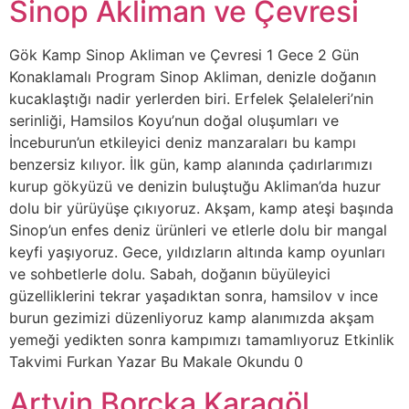
Sinop Akliman ve Çevresi
Gök Kamp Sinop Akliman ve Çevresi 1 Gece 2 Gün
Konaklamalı Program Sinop Akliman, denizle doğanın
kucaklaştığı nadir yerlerden biri. Erfelek Şelaleleri’nin
serinliği, Hamsilos Koyu’nun doğal oluşumları ve
İnceburun’un etkileyici deniz manzaraları bu kampı
benzersiz kılıyor. İlk gün, kamp alanında çadırlarımızı
kurup gökyüzü ve denizin buluştuğu Akliman’da huzur
dolu bir yürüyüşe çıkıyoruz. Akşam, kamp ateşi başında
Sinop’un enfes deniz ürünleri ve etlerle dolu bir mangal
keyfi yaşıyoruz. Gece, yıldızların altında kamp oyunları
ve sohbetlerle dolu. Sabah, doğanın büyüleyici
güzelliklerini tekrar yaşadıktan sonra, hamsilov v ince
burun gezimizi düzenliyoruz kamp alanımızda akşam
yemeği yedikten sonra kampımızı tamamlıyoruz Etkinlik
Takvimi Furkan Yazar Bu Makale Okundu 0
Artvin Borçka Karagöl