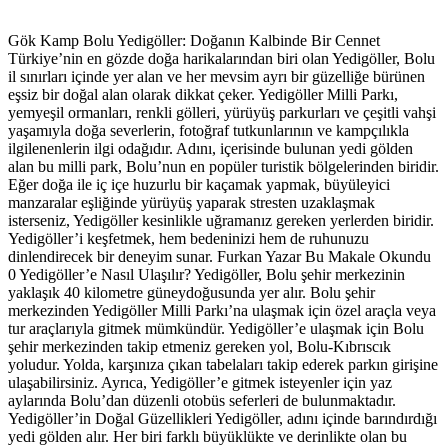
Gök Kamp Bolu Yedigöller: Doğanın Kalbinde Bir Cennet
Türkiye’nin en gözde doğa harikalarından biri olan Yedigöller, Bolu
il sınırları içinde yer alan ve her mevsim ayrı bir güzelliğe bürünen
eşsiz bir doğal alan olarak dikkat çeker. Yedigöller Milli Parkı,
yemyeşil ormanları, renkli gölleri, yürüyüş parkurları ve çeşitli vahşi
yaşamıyla doğa severlerin, fotoğraf tutkunlarının ve kampçılıkla
ilgilenenlerin ilgi odağıdır. Adını, içerisinde bulunan yedi gölden
alan bu milli park, Bolu’nun en popüler turistik bölgelerinden biridir.
Eğer doğa ile iç içe huzurlu bir kaçamak yapmak, büyüleyici
manzaralar eşliğinde yürüyüş yaparak stresten uzaklaşmak
isterseniz, Yedigöller kesinlikle uğramanız gereken yerlerden biridir.
Yedigöller’i keşfetmek, hem bedeninizi hem de ruhunuzu
dinlendirecek bir deneyim sunar. Furkan Yazar Bu Makale Okundu
0 Yedigöller’e Nasıl Ulaşılır? Yedigöller, Bolu şehir merkezinin
yaklaşık 40 kilometre güneydoğusunda yer alır. Bolu şehir
merkezinden Yedigöller Milli Parkı’na ulaşmak için özel araçla veya
tur araçlarıyla gitmek mümkündür. Yedigöller’e ulaşmak için Bolu
şehir merkezinden takip etmeniz gereken yol, Bolu-Kıbrıscık
yoludur. Yolda, karşınıza çıkan tabelaları takip ederek parkın girişine
ulaşabilirsiniz. Ayrıca, Yedigöller’e gitmek isteyenler için yaz
aylarında Bolu’dan düzenli otobüs seferleri de bulunmaktadır.
Yedigöller’in Doğal Güzellikleri Yedigöller, adını içinde barındırdığı
yedi gölden alır. Her biri farklı büyüklükte ve derinlikte olan bu