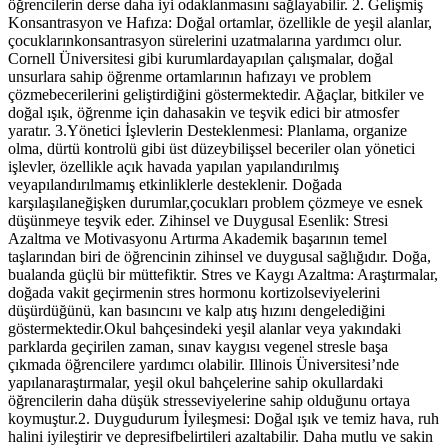
öğrencilerin derse daha iyi odaklanmasını sağlayabilir. 2. Gelişmiş
Konsantrasyon ve Hafıza: Doğal ortamlar, özellikle de yeşil alanlar,
çocuklarınkonsantrasyon sürelerini uzatmalarına yardımcı olur.
Cornell Üniversitesi gibi kurumlardayapılan çalışmalar, doğal
unsurlara sahip öğrenme ortamlarının hafızayı ve problem
çözmebecerilerini geliştirdiğini göstermektedir. Ağaçlar, bitkiler ve
doğal ışık, öğrenme için dahasakin ve teşvik edici bir atmosfer
yaratır. 3.Yönetici İşlevlerin Desteklenmesi: Planlama, organize
olma, dürtü kontrolü gibi üst düzeybilişsel beceriler olan yönetici
işlevler, özellikle açık havada yapılan yapılandırılmış
veyapılandırılmamış etkinliklerle desteklenir. Doğada
karşılaşılaneğişken durumlar,çocukları problem çözmeye ve esnek
düşünmeye teşvik eder. Zihinsel ve Duygusal Esenlik: Stresi
Azaltma ve Motivasyonu Artırma Akademik başarının temel
taşlarından biri de öğrencinin zihinsel ve duygusal sağlığıdır. Doğa,
bualanda güçlü bir müttefiktir. Stres ve Kaygı Azaltma: Araştırmalar,
doğada vakit geçirmenin stres hormonu kortizolseviyelerini
düşürdüğünü, kan basıncını ve kalp atış hızını dengelediğini
göstermektedir.Okul bahçesindeki yeşil alanlar veya yakındaki
parklarda geçirilen zaman, sınav kaygısı vegenel stresle başa
çıkmada öğrencilere yardımcı olabilir. Illinois Üniversitesi’nde
yapılanaraştırmalar, yeşil okul bahçelerine sahip okullardaki
öğrencilerin daha düşük stresseviyelerine sahip olduğunu ortaya
koymuştur.2. Duygudurum İyileşmesi: Doğal ışık ve temiz hava, ruh
halini iyileştirir ve depresifbelirtileri azaltabilir. Daha mutlu ve sakin