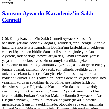
cennet!
Samsun Ayvacık: Karadeniz’in Saklı
Cenneti
Gök Kamp Karadeniz’in Saklı Cenneti Ayvacık Samsun’un
batısında yer alan Ayvacık, doğal güzellikleri, tarihi zenginlikleri ve
huzurlu atmosferiyle Karadeniz Bölgesi’nin keşfedilmeyi bekleyen
cennet köylerinden biridir. Samsun il sınırları içinde yer alan
Ayvacık, sadece doğal peyzajlarıyla değil, aynı zamanda yöresel
yaşamı, tarihi dokusu ve sakin ortamıyla da dikkat çeker.
Karadeniz’in huzurlu kıyılarından ve yeşil doğasından gelen enerjiyi
burada bulmak mümkün. Ayvacık, son yıllarda özellikle doğa
turizmi ve ekoturizm açısından yükselen bir destinasyon olma
yolunda ilerliyor. Geniş ormanları, berrak dereleri ve geleneksel köy
yaşamını koruyan sokaklarıyla bu bölge, gezginlere farklı bir
deneyim sunuyor. Eğer siz de Karadeniz’in daha sakin ve doğal
yüzünü keşfetmek istiyorsanız, Samsun Ayvacık mükemmel bir
tercih olabilir. Furkan Yazar Bu Makale Okundu 0 Ayvacık’a Nasıl
Ulaşılır? Ayvacık, Samsun il merkezine yaklaşık 40 kilometre
mesafededir. Samsun’a geldiğinizde, otobüsle veya özel aracınızla
Ayvacık’a rahatlıkla ulaşabilirsiniz. Samsun şehir merkezinden