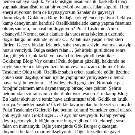
hemen sahaya koştuk. Yeni tanıştığın insanlarla iki basketbol maçı
yapmak,akşamüstü rahat bir voleybol oynamak falan süperdi. Hem
enerji atıyorsun hem de kaynaşıyorsun.Sahalar da gayet iyi
durumdaydı. Gokkamp Blog: Kulağa çok eğlenceli geliyor! Peki ya
kamp deneyiminin kendisi? Özellikleiskelede kamp yapma fırsatınız
olmuş sanırım, bu nasıl bir duyguydu? Polat Taşdemir: Abi o
efsaneydi! Normal çadır alanları da vardı ama iskelenin üzerinde,
doğrudangölün üstünde uyumak… Anlatılmaz yaşanır dedikleri
türden. Gece yıldızları izlemek, sabah suyunsesiyle uyanmak acayip
huzur vericiydi. Dalga sesleri falan… Şehirdeki gürültüden sonra
ilaç gibigeldi. Çok farklı ve havalı bir deneyimdi kesinlikle.
Gokkamp Blog: Vay canına! Peki doğanın güzelliği hakkında ne
söylersin? Seni etkileyen özel biran veya manzara oldu mu? Polat
Taşdemir: Oldu tabii. Özellikle sabah erken saatlerde gölün üzerine
çöken sisin dağılışı,orman içinde yaptığımız yürüyüşteki o temiz
hava, yeşilin her tonu… Büyüleyiciydi gerçekten.Normalde pek
fotoğraf çekmem ama dayanamayıp birkaç kare çektim. Şehrin
betonundan sonrainsanın ruhu dinleniyor resmen. Gokkamp Blog:
Bu kadar aktivite ve temiz hava acıktırmıştır tabii. Geldik en kritik
soruya:Yemekler nasıldı? Özellikle favorin olan bir lezzet var mıydı?
Polat Taşdemir: (Gülerek) İşte benim konum! Yemekler genel olarak
çok iyiydi ama GökBurger… O ayrı bir seviyeydi! Kamp yemeği
deyip geçmeyin, bildiğin gurme burger gibiydi. Eti,ekmeği, sosu
falan on numaraydı. Öğle yemeğinde Gök Burger çıkacağını
duyunca herkesin moduyükseliyordu. Diğer lezzetler de gayet