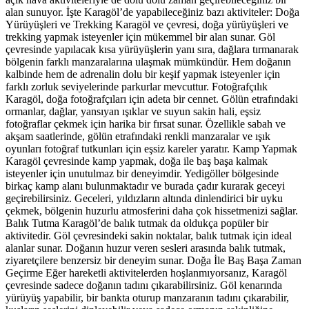
alan sunuyor. İşte Karagöl’de yapabileceğiniz bazı aktiviteler: Doğa
Yürüyüşleri ve Trekking Karagöl ve çevresi, doğa yürüyüşleri ve
trekking yapmak isteyenler için mükemmel bir alan sunar. Göl
çevresinde yapılacak kısa yürüyüşlerin yanı sıra, dağlara tırmanarak
bölgenin farklı manzaralarına ulaşmak mümkündür. Hem doğanın
kalbinde hem de adrenalin dolu bir keşif yapmak isteyenler için
farklı zorluk seviyelerinde parkurlar mevcuttur. Fotoğrafçılık
Karagöl, doğa fotoğrafçıları için adeta bir cennet. Gölün etrafındaki
ormanlar, dağlar, yansıyan ışıklar ve suyun sakin hali, eşsiz
fotoğraflar çekmek için harika bir fırsat sunar. Özellikle sabah ve
akşam saatlerinde, gölün etrafındaki renkli manzaralar ve ışık
oyunları fotoğraf tutkunları için eşsiz kareler yaratır. Kamp Yapmak
Karagöl çevresinde kamp yapmak, doğa ile baş başa kalmak
isteyenler için unutulmaz bir deneyimdir. Yedigöller bölgesinde
birkaç kamp alanı bulunmaktadır ve burada çadır kurarak geceyi
geçirebilirsiniz. Geceleri, yıldızların altında dinlendirici bir uyku
çekmek, bölgenin huzurlu atmosferini daha çok hissetmenizi sağlar.
Balık Tutma Karagöl’de balık tutmak da oldukça popüler bir
aktivitedir. Göl çevresindeki sakin noktalar, balık tutmak için ideal
alanlar sunar. Doğanın huzur veren sesleri arasında balık tutmak,
ziyaretçilere benzersiz bir deneyim sunar. Doğa İle Baş Başa Zaman
Geçirme Eğer hareketli aktivitelerden hoşlanmıyorsanız, Karagöl
çevresinde sadece doğanın tadını çıkarabilirsiniz. Göl kenarında
yürüyüş yapabilir, bir bankta oturup manzaranın tadını çıkarabilir,