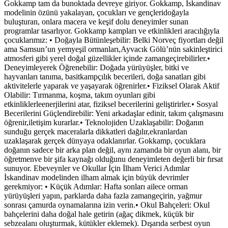
Gokkamp tam da bunoktada devreye giriyor. Gokkamp, İskandinav
modelinin özünü yakalayan, çocukları ve gençleridoğayla
buluşturan, onlara macera ve keşif dolu deneyimler sunan
programlar tasarlıyor. Gokkamp kampları ve etkinlikleri aracılığıyla
çocuklarımız: • Doğayla Bütünleşebilir: Belki Norveç fiyortları değil
ama Samsun’un yemyeşil ormanları,Ayvacık Gölü’nün sakinleştirici
atmosferi gibi yerel doğal güzellikler içinde zamangeçirebilirler.•
Deneyimleyerek Öğrenebilir: Doğada yürüyüşler, bitki ve
hayvanları tanıma, basitkampçılık becerileri, doğa sanatları gibi
aktivitelerle yaparak ve yaşayarak öğrenirler.• Fiziksel Olarak Aktif
Olabilir: Tırmanma, koşma, takım oyunları gibi
etkinliklerleenerjilerini atar, fiziksel becerilerini geliştirirler.• Sosyal
Becerilerini Güçlendirebilir: Yeni arkadaşlar edinir, takım çalışmasını
öğrenir,iletişim kurarlar.• Teknolojiden Uzaklaşabilir: Doğanın
sunduğu gerçek maceralarla dikkatleri dağılır,ekranlardan
uzaklaşarak gerçek dünyaya odaklanırlar. Gokkamp, çocuklara
doğanın sadece bir arka plan değil, aynı zamanda bir oyun alanı, bir
öğretmenve bir şifa kaynağı olduğunu deneyimleten değerli bir fırsat
sunuyor. Ebeveynler ve Okullar İçin İlham Verici Adımlar
İskandinav modelinden ilham almak için büyük devrimler
gerekmiyor: • Küçük Adımlar: Hafta sonları ailece orman
yürüyüşleri yapın, parklarda daha fazla zamangeçirin, yağmur
sonrası çamurda oynamalarına izin verin.• Okul Bahçeleri: Okul
bahçelerini daha doğal hale getirin (ağaç dikmek, küçük bir
sebzealanı oluşturmak, kütükler eklemek). Dışarıda serbest oyun