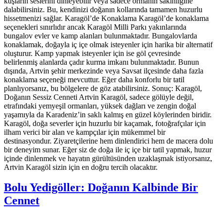
kuşların seslerini dinleyebilir veya sadece ormanın sakinliğine
dalabilirsiniz. Bu, kendinizi doğanın kollarında tamamen huzurlu
hissetmenizi sağlar. Karagöl’de Konaklama Karagöl’de konaklama
seçenekleri sınırlıdır ancak Karagöl Milli Parkı yakınlarında
bungalov evler ve kamp alanları bulunmaktadır. Bungalovlarda
konaklamak, doğayla iç içe olmak isteyenler için harika bir alternatif
oluşturur. Kamp yapmak isteyenler için ise göl çevresinde
belirlenmiş alanlarda çadır kurma imkanı bulunmaktadır. Bunun
dışında, Artvin şehir merkezinde veya Savsat ilçesinde daha fazla
konaklama seçeneği mevcuttur. Eğer daha konforlu bir tatil
planlıyorsanız, bu bölgelere de göz atabilirsiniz. Sonuç: Karagöl,
Doğanın Sessiz Cenneti Artvin Karagöl, sadece gölüyle değil,
etrafındaki yemyeşil ormanları, yüksek dağları ve zengin doğal
yaşamıyla da Karadeniz’in saklı kalmış en güzel köylerinden biridir.
Karagöl, doğa severler için huzurlu bir kaçamak, fotoğrafçılar için
ilham verici bir alan ve kampçılar için mükemmel bir
destinasyondur. Ziyaretçilerine hem dinlendirici hem de macera dolu
bir deneyim sunar. Eğer siz de doğa ile iç içe bir tatil yapmak, huzur
içinde dinlenmek ve hayatın gürültüsünden uzaklaşmak istiyorsanız,
Artvin Karagöl sizin için en doğru tercih olacaktır.
Bolu Yedigöller: Doğanın Kalbinde Bir
Cennet