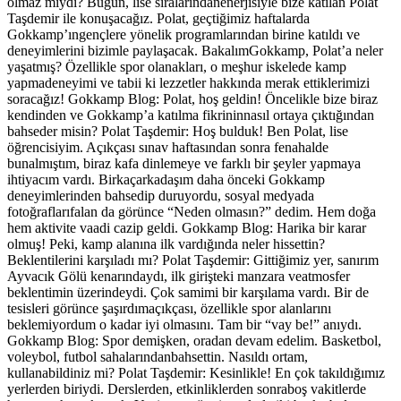
olmaz mıydı? Bugün, lise sıralarındanenerjisiyle bize katılan Polat
Taşdemir ile konuşacağız. Polat, geçtiğimiz haftalarda
Gokkamp’ıngençlere yönelik programlarından birine katıldı ve
deneyimlerini bizimle paylaşacak. BakalımGokkamp, Polat’a neler
yaşatmış? Özellikle spor olanakları, o meşhur iskelede kamp
yapmadeneyimi ve tabii ki lezzetler hakkında merak ettiklerimizi
soracağız! Gokkamp Blog: Polat, hoş geldin! Öncelikle bize biraz
kendinden ve Gokkamp’a katılma fikrininnasıl ortaya çıktığından
bahseder misin? Polat Taşdemir: Hoş bulduk! Ben Polat, lise
öğrencisiyim. Açıkçası sınav haftasından sonra fenahalde
bunalmıştım, biraz kafa dinlemeye ve farklı bir şeyler yapmaya
ihtiyacım vardı. Birkaçarkadaşım daha önceki Gokkamp
deneyimlerinden bahsedip duruyordu, sosyal medyada
fotoğraflarıfalan da görünce “Neden olmasın?” dedim. Hem doğa
hem aktivite vaadi cazip geldi. Gokkamp Blog: Harika bir karar
olmuş! Peki, kamp alanına ilk vardığında neler hissettin?
Beklentilerini karşıladı mı? Polat Taşdemir: Gittiğimiz yer, sanırım
Ayvacık Gölü kenarındaydı, ilk girişteki manzara veatmosfer
beklentimin üzerindeydi. Çok samimi bir karşılama vardı. Bir de
tesisleri görünce şaşırdımaçıkçası, özellikle spor alanlarını
beklemiyordum o kadar iyi olmasını. Tam bir “vay be!” anıydı.
Gokkamp Blog: Spor demişken, oradan devam edelim. Basketbol,
voleybol, futbol sahalarındanbahsettin. Nasıldı ortam,
kullanabildiniz mi? Polat Taşdemir: Kesinlikle! En çok takıldığımız
yerlerden biriydi. Derslerden, etkinliklerden sonraboş vakitlerde