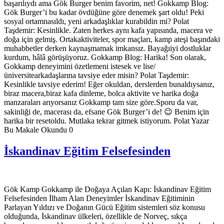
başarılıydı ama Gök Burger benim favorim, net! Gokkamp Blog:
Gök Burger’i bu kadar övdüğüne göre denemek şart oldu! Peki
sosyal ortamnasıldı, yeni arkadaşlıklar kurabildin mi? Polat
Taşdemir: Kesinlikle. Zaten herkes aynı kafa yapısında, macera ve
doğa için gelmiş. Ortakaktiviteler, spor maçları, kamp ateşi başındaki
muhabbetler derken kaynaşmamak imkansız. Bayağıiyi dostluklar
kurdum, hâlâ görüşüyoruz. Gokkamp Blog: Harika! Son olarak,
Gokkamp deneyimini özetlemeni istesek ve lise/
üniversitearkadaşlarına tavsiye eder misin? Polat Taşdemir:
Kesinlikle tavsiye ederim! Eğer okuldan, derslerden bunaldıysanız,
biraz macera,biraz kafa dinleme, bolca aktivite ve harika doğa
manzaraları arıyorsanız Gokkamp tam size göre.Sporu da var,
sakinliği de, macerası da, efsane Gök Burger’i de! 😉 Benim için
harika bir resetoldu. Mutlaka tekrar gitmek istiyorum. Polat Yazar
Bu Makale Okundu 0
İskandinav Eğitim Felsefesinden
Gök Kamp Gokkamp ile Doğaya Açılan Kapı: İskandinav Eğitim
Felsefesinden İlham Alan Deneyimler İskandinav Eğitiminin
Parlayan Yıldızı ve Doğanın Gücü Eğitim sistemleri söz konusu
olduğunda, İskandinav ülkeleri, özellikle de Norveç, sıkça