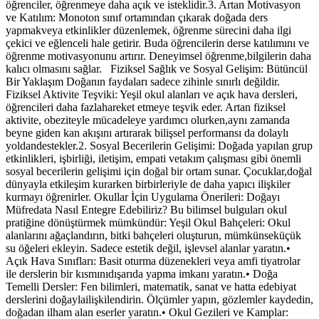
öğrenciler, öğrenmeye daha açık ve isteklidir.3. Artan Motivasyon
ve Katılım: Monoton sınıf ortamından çıkarak doğada ders
yapmakveya etkinlikler düzenlemek, öğrenme sürecini daha ilgi
çekici ve eğlenceli hale getirir. Buda öğrencilerin derse katılımını ve
öğrenme motivasyonunu artırır. Deneyimsel öğrenme,bilgilerin daha
kalıcı olmasını sağlar. Fiziksel Sağlık ve Sosyal Gelişim: Bütüncül
Bir Yaklaşım Doğanın faydaları sadece zihinle sınırlı değildir.
Fiziksel Aktivite Teşviki: Yeşil okul alanları ve açık hava dersleri,
öğrencileri daha fazlahareket etmeye teşvik eder. Artan fiziksel
aktivite, obeziteyle mücadeleye yardımcı olurken,aynı zamanda
beyne giden kan akışını artırarak bilişsel performansı da dolaylı
yoldandestekler.2. Sosyal Becerilerin Gelişimi: Doğada yapılan grup
etkinlikleri, işbirliği, iletişim, empati vetakım çalışması gibi önemli
sosyal becerilerin gelişimi için doğal bir ortam sunar. Çocuklar,doğal
dünyayla etkileşim kurarken birbirleriyle de daha yapıcı ilişkiler
kurmayı öğrenirler. Okullar İçin Uygulama Önerileri: Doğayı
Müfredata Nasıl Entegre Edebiliriz? Bu bilimsel bulguları okul
pratiğine dönüştürmek mümkündür: Yeşil Okul Bahçeleri: Okul
alanlarını ağaçlandırın, bitki bahçeleri oluşturun, mümkünseküçük
su öğeleri ekleyin. Sadece estetik değil, işlevsel alanlar yaratın.•
Açık Hava Sınıfları: Basit oturma düzenekleri veya amfi tiyatrolar
ile derslerin bir kısmınıdışarıda yapma imkanı yaratın.• Doğa
Temelli Dersler: Fen bilimleri, matematik, sanat ve hatta edebiyat
derslerini doğaylailişkilendirin. Ölçümler yapın, gözlemler kaydedin,
doğadan ilham alan eserler yaratın.• Okul Gezileri ve Kamplar: