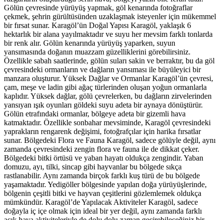
Gölün çevresinde yürüyüş yapmak, göl kenarında fotoğraflar
çekmek, şehrin gürültüsünden uzaklaşmak isteyenler için mükemmel
bir fırsat sunar. Karagöl’ün Doğal Yapısı Karagöl, yaklaşık 6
hektarlık bir alana yayılmaktadır ve suyu her mevsim farklı tonlarda
bir renk alır. Gölün kenarında yürüyüş yaparken, suyun
yansımasında doğanın muazzam güzelliklerini görebilirsiniz.
Özellikle sabah saatlerinde, gölün suları sakin ve berraktır, bu da göl
çevresindeki ormanların ve dağların yansıması ile büyüleyici bir
manzara oluşturur. Yüksek Dağlar ve Ormanlar Karagöl’ün çevresi,
çam, meşe ve ladin gibi ağaç türlerinden oluşan yoğun ormanlarla
kaplıdır. Yüksek dağlar, gölü çevrelerken, bu dağların zirvelerinden
yansıyan ışık oyunları göldeki suyu adeta bir aynaya dönüştürür.
Gölün etrafındaki ormanlar, bölgeye adeta bir gizemli hava
katmaktadır. Özellikle sonbahar mevsiminde, Karagöl çevresindeki
yaprakların rengarenk değişimi, fotoğrafçılar için harika fırsatlar
sunar. Bölgedeki Flora ve Fauna Karagöl, sadece gölüyle değil, aynı
zamanda çevresindeki zengin flora ve fauna ile de dikkat çeker.
Bölgedeki bitki örtüsü ve yaban hayatı oldukça zengindir. Yaban
domuzu, ayı, tilki, sincap gibi hayvanlar bu bölgede sıkça
rastlanabilir. Aynı zamanda birçok farklı kuş türü de bu bölgede
yaşamaktadır. Yedigöller bölgesinde yapılan doğa yürüyüşlerinde,
bölgenin çeşitli bitki ve hayvan çeşitlerini gözlemlemek oldukça
mümkündür. Karagöl’de Yapılacak Aktiviteler Karagöl, sadece
doğayla iç içe olmak için ideal bir yer değil, aynı zamanda farklı
açık hava aktiviteleriyle de dolu dolu zaman geçirebileceğiniz bir