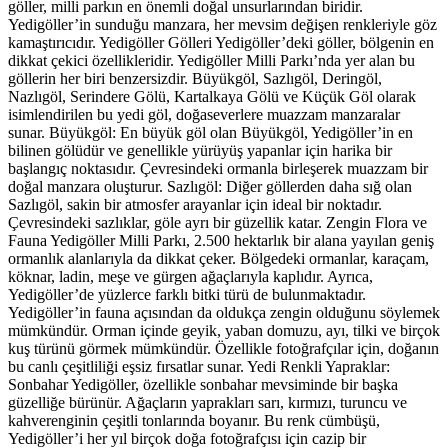
göller, milli parkın en önemli doğal unsurlarından biridir.
Yedigöller’in sunduğu manzara, her mevsim değişen renkleriyle göz
kamaştırıcıdır. Yedigöller Gölleri Yedigöller’deki göller, bölgenin en
dikkat çekici özellikleridir. Yedigöller Milli Parkı’nda yer alan bu
göllerin her biri benzersizdir. Büyükgöl, Sazlıgöl, Deringöl,
Nazlıgöl, Serindere Gölü, Kartalkaya Gölü ve Küçük Göl olarak
isimlendirilen bu yedi göl, doğaseverlere muazzam manzaralar
sunar. Büyükgöl: En büyük göl olan Büyükgöl, Yedigöller’in en
bilinen gölüdür ve genellikle yürüyüş yapanlar için harika bir
başlangıç noktasıdır. Çevresindeki ormanla birleşerek muazzam bir
doğal manzara oluşturur. Sazlıgöl: Diğer göllerden daha sığ olan
Sazlıgöl, sakin bir atmosfer arayanlar için ideal bir noktadır.
Çevresindeki sazlıklar, göle ayrı bir güzellik katar. Zengin Flora ve
Fauna Yedigöller Milli Parkı, 2.500 hektarlık bir alana yayılan geniş
ormanlık alanlarıyla da dikkat çeker. Bölgedeki ormanlar, karaçam,
köknar, ladin, meşe ve gürgen ağaçlarıyla kaplıdır. Ayrıca,
Yedigöller’de yüzlerce farklı bitki türü de bulunmaktadır.
Yedigöller’in fauna açısından da oldukça zengin olduğunu söylemek
mümkündür. Orman içinde geyik, yaban domuzu, ayı, tilki ve birçok
kuş türünü görmek mümkündür. Özellikle fotoğrafçılar için, doğanın
bu canlı çeşitliliği eşsiz fırsatlar sunar. Yedi Renkli Yapraklar:
Sonbahar Yedigöller, özellikle sonbahar mevsiminde bir başka
güzelliğe bürünür. Ağaçların yaprakları sarı, kırmızı, turuncu ve
kahverenginin çeşitli tonlarında boyanır. Bu renk cümbüşü,
Yedigöller’i her yıl birçok doğa fotoğrafçısı için cazip bir