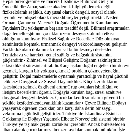
Hepsi bireröğrenme ve macera fırsatıdır.• Bütüncül Gelişim
Önceliklidir: Amaç sadece akademik bilgi yüklemek değil,
fizikselolarak sağlıklı, duygusal olarak dengeli, sosyal olarak
uyumlu ve bilişsel olarak meraklıbireyler yetiştirmektir. Neden
Orman, Çamur ve Macera? Doğada Öğrenmenin Kanıtlanmış
Faydaları Bu yaklaşımın başarısı tesadüf değil. Bilimsel araştırmalar,
doğa temelli eğitimin çocuklar üzerindesayısız olumlu etkisi
olduğunu kanıtlıyor: Fiziksel Sağlık ve Beceriler: Düz olmayan
zeminlerde koşmak, tırmanmak dengeyi vekoordinasyonu geliştirir.
Farklı dokulara dokunmak duyusal bütünleşmeyi destekler.
Temizhava ve hareket, genel sağlığı ve bağışıklık sistemini
güçlendirir.• Zihinsel ve Bilişsel Gelişim: Doğanın sakinleştirici
etkisi dikkat süresini artırabilir.Karşılaşılan doğal engeller (bir dereyi
geçmek, kaygan bir yokuşu çıkmak) problem çözmeyeteneğini
geliştirir. Doğal malzemelerle oynamak yaratıcılığı ve hayal gücünü
tetikler.• Duygusal ve Sosyal Dayanıklılık: Küçük zorlukların
üstesinden gelmek özgüveni artırır.Grup oyunları işbirliğini ve
iletişim becerilerini öğretir. Doğayla kurulan bağ, stresi azaltırve
duygusal dengeyi destekler. Çocuklar kendi sınırlarını güvenli bir
şekilde keşfederkendayanıklılık kazanırlar.• Çevre Bilinci: Doğayı
yaşayarak öğrenen çocuklar, ona karşı daha derin bir saygı
vekoruma içgüdüsü geliştirirler. Türkiye’de İskandinav Esintisi:
Gokkamp ile Doğayı Yaşamak Elbette Norveç’teki sistemi birebir
Türkiye’ye taşımak çeşitli zorluklar içerebilir. Ancak bufelsefeden
ilham alarak çocuklarımıza benzer faydalar sunmak mümkün. İşte