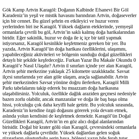
Gök Kamp Artvin Karagöl: Doğanın Kalbinde Efsanevi Bir Göl
Karadeniz’in yeşil ve mistik havasını barındıran Artvin, doğaseverler
için bir cennet. Bu güzel şehrin en etkileyici ve huzur veren
yerlerinden biri ise Karagöl. Yüksek dağların eteklerinde, yemyeşil
ormanlarla çevrili bu göl, Artvin’in saklı kalmış doğa harikalarından
biridir. Eğer sakinlik, huzur ve doğa ile iç içe bir tatil yapmak
istiyorsanız, Karagöl kesinlikle keşfetmeniz gereken bir yer. Bu
yazıda, Artvin Karagöl’ün doğa harikası özelliklerini, ulaşımını,
yapabileceğiniz aktiviteleri ve bölgenin sunduğu doğal güzellikleri
detaylı bir şekilde keşfedeceğiz. Furkan Yazar Bu Makale Okundu 0
Karagöl’e Nasıl Ulaşılır? Artvin il sınırları içinde yer alan Karagöl,
Artvin şehir merkezine yaklaşık 25 kilometre uzaklıktadır. Savsat
ilçesi sınırlarında yer alan göle ulaşım, araçla sağlanabilir. Artvin
şehir merkezinden Savsat yönüne doğru ilerlerken, Karagöl Milli
Parkı tabelalarını takip ederek bu muazzam doğa harikasına
ulaşabilirsiniz. Yolculuk, özellikle dağlık araziden geçmesi nedeniyle
bazen zorlu olabilir, ancak manzaralar ve doğa ile baş başa olma
hissi, yolculuğu çok daha keyifli hale getirir. Bu yolculuk sırasında,
Karadeniz’in kendine özgü doğasını görerek yola devam etmek,
aslında yolun kendisini de keşfetmek demektir. Karagöl’ün Doğal
Güzellikleri Karagöl, Artvin’in en göz alıcı doğal alanlarından
birisidir. Doğal bir krater gölü olan Karagöl, çevresindeki ormanlarla
ve yüksek dağlarla çevrilidir. Yüksek dağlardan gelen soğuk
rüzgarların oluşturduğu serin hava, bölgeyi yazın bile ferah tutar.