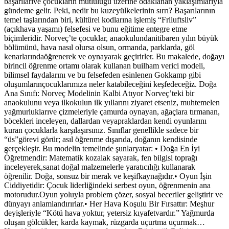
başarılarıve çocukların mutluluğu üzerine odaklanan yaklaşımlarıyla
gündeme gelir. Peki, nedir bu kuzeyülkelerinin sırrı? Başarılarının
temel taşlarından biri, kültürel kodlarına işlemiş “Friluftsliv”
(açıkhava yaşamı) felsefesi ve bunu eğitime entegre etme
biçimleridir. Norveç’te çocuklar, anaokulundanitibaren yılın büyük
bölümünü, hava nasıl olursa olsun, ormanda, parklarda, göl
kenarlarındaöğrenerek ve oynayarak geçirirler. Bu makalede, doğayı
birincil öğrenme ortamı olarak kullanan builham verici modeli,
bilimsel faydalarını ve bu felsefeden esinlenen Gokkamp gibi
oluşumlarınçocuklarımıza neler katabileceğini keşfedeceğiz. Doğa
Ana Sınıfı: Norveç Modelinin Kalbi Atıyor Norveç’teki bir
anaokulunu veya ilkokulun ilk yıllarını ziyaret etseniz, muhtemelen
yağmurluklarıve çizmeleriyle çamurda oynayan, ağaçlara tırmanan,
böcekleri inceleyen, dallardan veyapraklardan kendi oyunlarını
kuran çocuklarla karşılaşırsınız. Sınıflar genellikle sadece bir
“üs”görevi görür; asıl öğrenme dışarıda, doğanın kendisinde
gerçekleşir. Bu modelin temelinde şunlaryatar: • Doğa En İyi
Öğretmendir: Matematik kozalak sayarak, fen bilgisi toprağı
inceleyerek,sanat doğal malzemelerle yaratıcılığı kullanarak
öğrenilir. Doğa, sonsuz bir merak ve keşifkaynağıdır.• Oyun İşin
Ciddiyetidir: Çocuk liderliğindeki serbest oyun, öğrenmenin ana
motorudur.Oyun yoluyla problem çözer, sosyal beceriler geliştirir ve
dünyayı anlamlandırırlar.• Her Hava Koşulu Bir Fırsattır: Meşhur
deyişleriyle “Kötü hava yoktur, yetersiz kıyafetvardır.” Yağmurda
oluşan gölcükler, karda kaymak, rüzgarda uçurtma uçurmak…