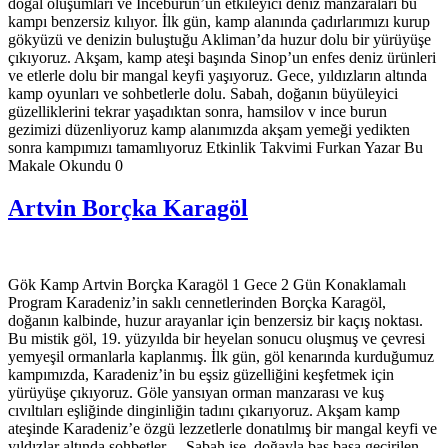
doğal oluşumları ve İnceburun’un etkileyici deniz manzaraları bu
kampı benzersiz kılıyor. İlk gün, kamp alanında çadırlarımızı kurup
gökyüzü ve denizin buluştuğu Akliman’da huzur dolu bir yürüyüşe
çıkıyoruz. Akşam, kamp ateşi başında Sinop’un enfes deniz ürünleri
ve etlerle dolu bir mangal keyfi yaşıyoruz. Gece, yıldızların altında
kamp oyunları ve sohbetlerle dolu. Sabah, doğanın büyüleyici
güzelliklerini tekrar yaşadıktan sonra, hamsilov v ince burun
gezimizi düzenliyoruz kamp alanımızda akşam yemeği yedikten
sonra kampımızı tamamlıyoruz Etkinlik Takvimi Furkan Yazar Bu
Makale Okundu 0
Artvin Borçka Karagöl
Gök Kamp Artvin Borçka Karagöl 1 Gece 2 Gün Konaklamalı
Program Karadeniz’in saklı cennetlerinden Borçka Karagöl,
doğanın kalbinde, huzur arayanlar için benzersiz bir kaçış noktası.
Bu mistik göl, 19. yüzyılda bir heyelan sonucu oluşmuş ve çevresi
yemyeşil ormanlarla kaplanmış. İlk gün, göl kenarında kurduğumuz
kampımızda, Karadeniz’in bu eşsiz güzelliğini keşfetmek için
yürüyüşe çıkıyoruz. Göle yansıyan orman manzarası ve kuş
cıvıltıları eşliğinde dinginliğin tadını çıkarıyoruz. Akşam kamp
ateşinde Karadeniz’e özgü lezzetlerle donatılmış bir mangal keyfi ve
yıldızlar altında sohbetler… Sabah ise, doğayla baş başa geçirilen