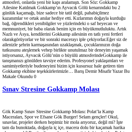
atmosferi, onlarda yeni bir kapı aralamıştı. Son Söz: Gokkamp
Ailesine Katılmak Gokkamp’ın Ayvacık Gölü kenarındaki bu 2
günlük kaçamağı, bize sadece bir tatil değil, pahabiçilmez
kazanımlar ve ortak anılar hediye etti. Kızlarımın doğayla kurduğu
bağ, öğrendikleri yenibilgiler ve yüzlerindeki o saf heyecan ve
memnuniyet, bir baba olarak benim için en büyükmutluluktu. Artık
Nazlı ve Asya, kendilerini Gokkamp ailesinin en tatlı yeni fertleri
olarakgörüyorlar ve bir sonraki macerayı iple çekiyorlar.Eğer siz de
ailenizle şehrin karmaşasından uzaklaşmak, çocuklarınızın doğa
tutkusunu ateşlemek vehep birlikte unutulmaz bir deneyim yaşamak
istiyorsanız, Ayvacık Gölü’nün o büyülü atmosferindeGokkamp ile
tanışmanızı gönülden tavsiye ederim. Profesyonel yaklaşımları ve
samimiyetleriyle budeneyimi bizim için kusursuz hale getiren tüm
Gokkamp ekibine teşekkürlerimizle… Barış Demir Misafir Yazar Bu
Makale Okundu 0
Sınav Stresine Gokkamp Molası
Gök Kamp Sınav Stresine Gokkamp Molası: Polat’la Kamp
Maceraları, Spor ve Efsane Gök Burger! Selam gençler! Okul,
sınavlar, projeler derken hepimiz bir mola arıyoruz, değil mi? İşte
tam da bunoktada, doğayla iç içe, macera dolu bir kaçamak harika