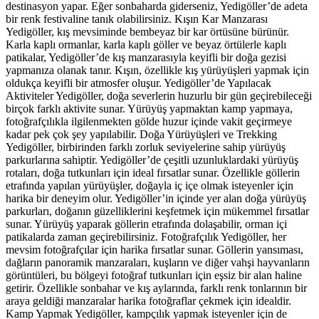
destinasyon yapar. Eğer sonbaharda giderseniz, Yedigöller’de adeta
bir renk festivaline tanık olabilirsiniz. Kışın Kar Manzarası
Yedigöller, kış mevsiminde bembeyaz bir kar örtüsüne bürünür.
Karla kaplı ormanlar, karla kaplı göller ve beyaz örtülerle kaplı
patikalar, Yedigöller’de kış manzarasıyla keyifli bir doğa gezisi
yapmanıza olanak tanır. Kışın, özellikle kış yürüyüşleri yapmak için
oldukça keyifli bir atmosfer oluşur. Yedigöller’de Yapılacak
Aktiviteler Yedigöller, doğa severlerin huzurlu bir gün geçirebileceği
birçok farklı aktivite sunar. Yürüyüş yapmaktan kamp yapmaya,
fotoğrafçılıkla ilgilenmekten gölde huzur içinde vakit geçirmeye
kadar pek çok şey yapılabilir. Doğa Yürüyüşleri ve Trekking
Yedigöller, birbirinden farklı zorluk seviyelerine sahip yürüyüş
parkurlarına sahiptir. Yedigöller’de çeşitli uzunluklardaki yürüyüş
rotaları, doğa tutkunları için ideal fırsatlar sunar. Özellikle göllerin
etrafında yapılan yürüyüşler, doğayla iç içe olmak isteyenler için
harika bir deneyim olur. Yedigöller’in içinde yer alan doğa yürüyüş
parkurları, doğanın güzelliklerini keşfetmek için mükemmel fırsatlar
sunar. Yürüyüş yaparak göllerin etrafında dolaşabilir, orman içi
patikalarda zaman geçirebilirsiniz. Fotoğrafçılık Yedigöller, her
mevsim fotoğrafçılar için harika fırsatlar sunar. Göllerin yansıması,
dağların panoramik manzaraları, kuşların ve diğer vahşi hayvanların
görüntüleri, bu bölgeyi fotoğraf tutkunları için eşsiz bir alan haline
getirir. Özellikle sonbahar ve kış aylarında, farklı renk tonlarının bir
araya geldiği manzaralar harika fotoğraflar çekmek için idealdir.
Kamp Yapmak Yedigöller, kampçılık yapmak isteyenler için de