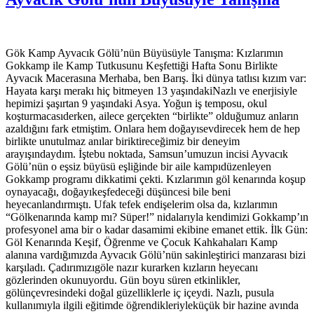
Gök Kamp Ayvacık Gölü’nün Büyüsüyle Tanışma: Kızlarımın
Gokkamp ile Kamp Tutkusunu Keşfettiği Hafta Sonu Birlikte
Ayvacık Macerasına Merhaba, ben Barış. İki dünya tatlısı kızım var:
Hayata karşı merakı hiç bitmeyen 13 yaşındakiNazlı ve enerjisiyle
hepimizi şaşırtan 9 yaşındaki Asya. Yoğun iş temposu, okul
koşturmacasıderken, ailece gerçekten “birlikte” olduğumuz anların
azaldığını fark etmiştim. Onlara hem doğayısevdirecek hem de hep
birlikte unutulmaz anılar biriktireceğimiz bir deneyim
arayışındaydım. İştebu noktada, Samsun’umuzun incisi Ayvacık
Gölü’nün o eşsiz büyüsü eşliğinde bir aile kampıdüzenleyen
Gokkamp programı dikkatimi çekti. Kızlarımın göl kenarında koşup
oynayacağı, doğayıkeşfedeceği düşüncesi bile beni
heyecanlandırmıştı. Ufak tefek endişelerim olsa da, kızlarımın
“Gölkenarında kamp mı? Süper!” nidalarıyla kendimizi Gokkamp’ın
profesyonel ama bir o kadar dasamimi ekibine emanet ettik. İlk Gün:
Göl Kenarında Keşif, Öğrenme ve Çocuk Kahkahaları Kamp
alanına vardığımızda Ayvacık Gölü’nün sakinleştirici manzarası bizi
karşıladı. Çadırımızıgöle nazır kurarken kızların heyecanı
gözlerinden okunuyordu. Gün boyu süren etkinlikler,
gölünçevresindeki doğal güzelliklerle iç içeydi. Nazlı, pusula
kullanımıyla ilgili eğitimde öğrendikleriyleküçük bir hazine avında