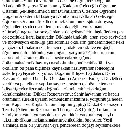
Gök Kamp Sınıf Duvarlarının Ötesinde Öğrenme: Doğanın
Akademik Başarıya Kanıtlanmış Katkıları Geleceğin Öğrenme
Ortamını Şekillendirmek Sınıf Duvarlarının Ötesinde Öğrenme:
Doğanın Akademik Başarıya Kanıtlanmış Katkıları Geleceğin
Öğrenme Ortamını Şekillendirmek Günümüz eğitim dünyası,
öğrencilerin sadece akademik olarak değil, aynı zamanda
zihinsel,duygusal ve sosyal olarak da gelişmelerini hedeflerken pek
çok zorlukla karşı karşıyadır. Dikkatdağınıklığı, artan stres seviyeleri
ve motivasyon eksikliği gibi sorunlar okulların gündemindedir.Peki
ya çözüm, binalarımızın hemen dışındaki en eski ve en güçlü
öğretmenlerden birinde, yanidoğada yatıyorsa? Gokkamp.com
olarak, uluslararası bilimsel araştırmaların ışığında,
doğanınakademik başarıyı nasıl olumlu yönde etkilediğini ve
okulların bu paha biçilmez kaynaktan nasılyararlanabileceğini
sizlerle paylaşmak istiyoruz. Doğanın Bilişsel Faydaları: Daha
Keskin Zihinler, Daha İyi Odaklanma Amerika Birleşik Devletleri
ve dünya genelinde yapılan sayısız araştırma, doğa ile temasın
bilişselişlevler üzerinde doğrudan olumlu etkileri olduğunu
kanıtlamaktadır. Dikkat Restorasyonu: Şehir hayatının ve kapalı
ortamların sürekli uyaran bombardımanızihinsel yorgunluğa neden
olur. Kaplan ve Kaplan’ın öncülüğünü yaptığı DikkatRestorasyon
Teorisi (Attention Restoration Theory – ART), doğal ortamların
zihniyormayan, “yumuşak bir hayranlık” uyandıran yapısıyla
tükenmiş dikkat mekanizmalarınıyenilediğini öne sürer. Yeşil
alanlarda kısa bir yürüyüş veya pencereden doğayı seyretmekbile