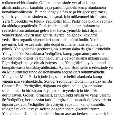
mükemmel bir alandır. Göllerin çevresinde yer alan kamp
alanlarında çadır kurabilir veya parkın içindeki kamp alanlarında
konaklayabilirsiniz. Burada, doğayla baş başa bir gece geçirmek,
şehir hayatının stresinden uzaklaşmak için mükemmel bir fırsattır.
Yerli Yiyecekler ve Piknik Yedigöller Milli Parkı’nda piknik yapmak
da oldukça popülerdir. Park içinde piknik alanları bulunur ve
çevredeki ormanlardan gelen taze hava, yemeklerinizi dışarıda
yemeyi daha keyifli hale getirir. Ayrıca, bölgedeki köylerde
yetiştirilen organik yiyecekleri tatmak da mümkündür. Yerel
peynirler, bal ve zeytinler gibi doğal ürünlerle hazırladığınız bir
piknik, Yedigöller’de geçireceğiniz zamanı daha da güzelleştirebilir.
Yedigöller’de Konaklama Yedigöller, kamp yapmanın yanı sıra
çevresindeki oteller ve bungalovlar ile de konaklama imkanı sunar.
Eğer doğayla iç içe olmak istiyorsanız, Yedigöller’in yakınlarındaki
bungalovlarda konaklayabilirsiniz. Ayrıca, Bolu şehir merkezinde ya
da Mudurnu ilçesinde de konaklama seçenekleri bulunmaktadır.
Yedigöller Milli Parkı içinde ise, sadece belirli alanlarda kamp
yapma izni verilmektedir. Sonuç: Yedigöller, Doğanın Gerçekten Bir
Cenneti Bolu Yedigöller, doğanın en güzel halini gözler önüne
seren, huzurlu bir kaçamak yapmak isteyenler için ideal bir
destinasyon. Gölleri, ormanları, zengin bitki örtüsü ve vahşi yaşamı
ile Yedigöller, her mevsim farklı bir güzellik sunarak doğaseverlerin
ilgisini çekiyor. Yedigöller’de yürüyüş yapabilir, kamp kurabilir,
fotoğraf çekebilir veya sadece doğanın tadını çıkarabilirsiniz.
Yedigöller, doğanın kalbinde bir huzur arayan herkes için gerçek bir