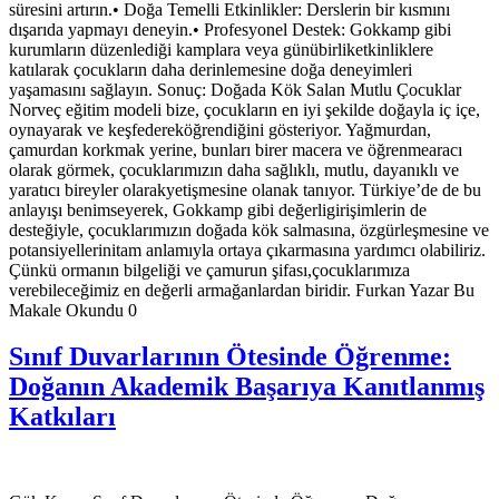
süresini artırın.• Doğa Temelli Etkinlikler: Derslerin bir kısmını
dışarıda yapmayı deneyin.• Profesyonel Destek: Gokkamp gibi
kurumların düzenlediği kamplara veya günübirliketkinliklere
katılarak çocukların daha derinlemesine doğa deneyimleri
yaşamasını sağlayın. Sonuç: Doğada Kök Salan Mutlu Çocuklar
Norveç eğitim modeli bize, çocukların en iyi şekilde doğayla iç içe,
oynayarak ve keşfedereköğrendiğini gösteriyor. Yağmurdan,
çamurdan korkmak yerine, bunları birer macera ve öğrenmearacı
olarak görmek, çocuklarımızın daha sağlıklı, mutlu, dayanıklı ve
yaratıcı bireyler olarakyetişmesine olanak tanıyor. Türkiye’de de bu
anlayışı benimseyerek, Gokkamp gibi değerligirişimlerin de
desteğiyle, çocuklarımızın doğada kök salmasına, özgürleşmesine ve
potansiyellerinitam anlamıyla ortaya çıkarmasına yardımcı olabiliriz.
Çünkü ormanın bilgeliği ve çamurun şifası,çocuklarımıza
verebileceğimiz en değerli armağanlardan biridir. Furkan Yazar Bu
Makale Okundu 0
Sınıf Duvarlarının Ötesinde Öğrenme:
Doğanın Akademik Başarıya Kanıtlanmış
Katkıları