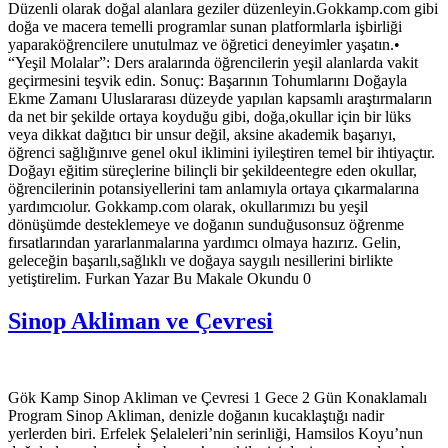
Düzenli olarak doğal alanlara geziler düzenleyin.Gokkamp.com gibi
doğa ve macera temelli programlar sunan platformlarla işbirliği
yaparaköğrencilere unutulmaz ve öğretici deneyimler yaşatın.•
“Yeşil Molalar”: Ders aralarında öğrencilerin yeşil alanlarda vakit
geçirmesini teşvik edin. Sonuç: Başarının Tohumlarını Doğayla
Ekme Zamanı Uluslararası düzeyde yapılan kapsamlı araştırmaların
da net bir şekilde ortaya koyduğu gibi, doğa,okullar için bir lüks
veya dikkat dağıtıcı bir unsur değil, aksine akademik başarıyı,
öğrenci sağlığınıve genel okul iklimini iyileştiren temel bir ihtiyaçtır.
Doğayı eğitim süreçlerine bilinçli bir şekildeentegre eden okullar,
öğrencilerinin potansiyellerini tam anlamıyla ortaya çıkarmalarına
yardımcıolur. Gokkamp.com olarak, okullarımızı bu yeşil
dönüşümde desteklemeye ve doğanın sunduğusonsuz öğrenme
fırsatlarından yararlanmalarına yardımcı olmaya hazırız. Gelin,
geleceğin başarılı,sağlıklı ve doğaya saygılı nesillerini birlikte
yetiştirelim. Furkan Yazar Bu Makale Okundu 0
Sinop Akliman ve Çevresi
Gök Kamp Sinop Akliman ve Çevresi 1 Gece 2 Gün Konaklamalı
Program Sinop Akliman, denizle doğanın kucaklaştığı nadir
yerlerden biri. Erfelek Şelaleleri’nin serinliği, Hamsilos Koyu’nun