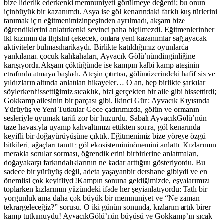
bize liderlik ederkenki memnuniyeti görülmeye değerdi; bu onun
içinbüyük bir kazanımdı. Asya ise göl kenarındaki farklı kuş türlerini
tanımak için eğitmenimizinpeşinden ayrılmadı, akşam bize
öğrendiklerini anlatırkenki sevinci paha biçilmezdi. Eğitmenlerinher
iki kızımın da ilgisini çekecek, onlara yeni kazanımlar sağlayacak
aktiviteler bulmasıharikaydı. Birlikte katıldığımız oyunlarda
yankılanan çocuk kahkahaları, Ayvacık Gölü’nündinginliğine
karışıyordu.Akşam çöktüğünde ise kampın kalbi kamp ateşinin
etrafında atmaya başladı. Ateşin çıtırtısı, gölünüzerindeki hafif sis ve
yıldızların altında anlatılan hikayeler… O an, hep birlikte şarkılar
söylerkenhissettiğimiz sıcaklık, bizi gerçekten bir aile gibi hissettirdi;
Gokkamp ailesinin bir parçası gibi. İkinci Gün: Ayvacık Kıyısında
Yürüyüş ve Yeni Tutkular Gece çadırımızda, gölün ve ormanın
sesleriyle uyumak tarifi zor bir huzurdu. Sabah AyvacıkGölü’nün
taze havasıyla uyanıp kahvaltımızı ettikten sonra, göl kenarında
keyifli bir doğayürüyüşüne çıktık. Eğitmenimiz bize yöreye özgü
bitkileri, ağaçları tanıttı; göl ekosistemininönemini anlattı. Kızlarımın
merakla sorular sorması, öğrendiklerini birbirlerine anlatmaları,
doğayakarşı farkındalıklarının ne kadar arttığını gösteriyordu. Bu
sadece bir yürüyüş değil, adeta yaşayanbir dershane gibiydi ve en
önemlisi çok keyifliydi!Kampın sonuna geldiğimizde, eşyalarımızı
toplarken kızlarımın yüzündeki ifade her şeyianlatıyordu: Tatlı bir
yorgunluk ama daha çok büyük bir memnuniyet ve “Ne zaman
tekrargeleceğiz?” sorusu. O iki günün sonunda, kızlarım artık birer
kamp tutkunuydu! AyvacıkGölü’nün büyüsü ve Gokkamp’ın sıcak