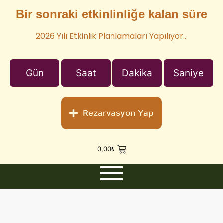
Bir sonraki etkinlinliğe kalan süre
2026 Yılı Etkinlik Planlamaları Yapılıyor…
Gün
Saat
Dakika
Saniye
Rezarvasyon Yap
0,00
₺