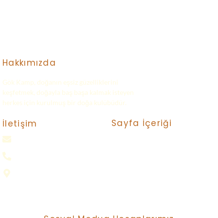
Hakkımızda
Gök Kamp, doğanın eşsiz güzelliklerini
keşfetmek, doğayla baş başa kalmak isteyen
herkes için kurulmuş bir doğa kulübüdür.
Sayfa İçeriği
İletişim
gokkampp@gmail.com
Turlar
Bize Ulaşın
0(552) 016 37 37
Neler Yapıyoruz ?
Samsun
Nasıl Katılırım ?
Gizlilik Politikası