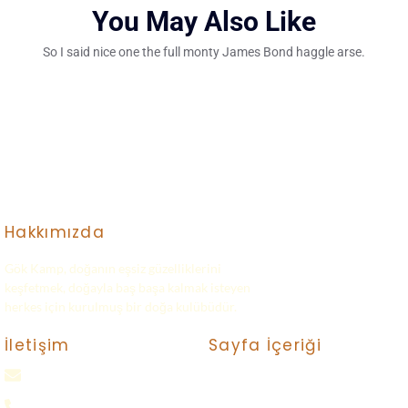
You May Also Like
So I said nice one the full monty James Bond haggle arse.
Hakkımızda
Gök Kamp, doğanın eşsiz güzelliklerini
keşfetmek, doğayla baş başa kalmak isteyen
herkes için kurulmuş bir doğa kulübüdür.
Sayfa İçeriği
İletişim
gokkampp@gmail.com
Turlar
Bize Ulaşın
0(552) 016 37 37