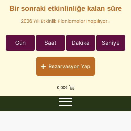
Bir sonraki etkinlinliğe kalan süre
2026 Yılı Etkinlik Planlamaları Yapılıyor…
Gün
Saat
Dakika
Saniye
Rezarvasyon Yap
0,00
₺