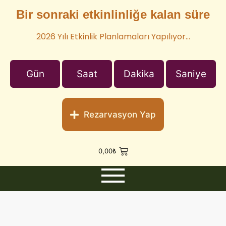
Bir sonraki etkinlinliğe kalan süre
2026 Yılı Etkinlik Planlamaları Yapılıyor…
Gün
Saat
Dakika
Saniye
Rezarvasyon Yap
0,00
₺