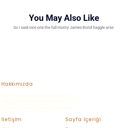
You May Also Like
So I said nice one the full monty James Bond haggle arse.
Hakkımızda
Gök Kamp, doğanın eşsiz güzelliklerini
keşfetmek, doğayla baş başa kalmak isteyen
herkes için kurulmuş bir doğa kulübüdür.
Sayfa İçeriği
İletişim