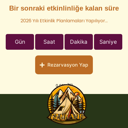
Bir sonraki etkinlinliğe kalan süre
2026 Yılı Etkinlik Planlamaları Yapılıyor…
Gün
Saat
Dakika
Saniye
Rezarvasyon Yap
0,00
₺