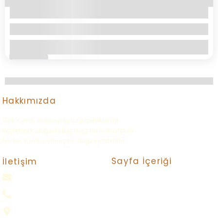
itibaren
6.000,00
₺
2 Gün1 Gece
İncele
+15
Günü geçmiş !
Gösteriliyor
12
ile
1
Hakkımızda
Gök Kamp, doğanın eşsiz güzelliklerini
keşfetmek, doğayla baş başa kalmak isteyen
herkes için kurulmuş bir doğa kulübüdür.
Sayfa İçeriği
İletişim
gokkampp@gmail.com
Turlar
Bize Ulaşın
0(552) 016 37 37
Neler Yapıyoruz ?
Samsun