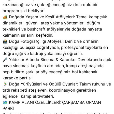
kazanacağınız ve çok eğleneceğiniz dolu dolu bir
program sizi bekliyor:
🏕️ Doğada Yaşam ve Keşif Atölyeleri: Temel kampçılık
dinamikleri, güvenli ateş yakma yöntemleri, düğüm
teknikleri ve bushcraft atölyeleriyle doğada hayatta
kalmanın sırlarını keşfedin.
📸 Doğa Fotoğrafçılığı Atölyesi: Deniz ve ormanın
kesiştiği bu eşsiz coğrafyada, profesyonel tüyolarla en
doğru ışığı ve kadrajı yakalamayı öğrenin.
🎤 Yıldızlar Altında Sinema & Karaoke: Dev ekranda açık
hava sineması keyfinin ardından, kamp ateşi başında
hep birlikte şarkılar söyleyeceğimiz bol kahkahalı
karaoke partisi.
🏃‍♂️ Doğa Yürüyüşleri ve Ödüllü Oyunlar: Takım ruhunu ve
tatlı rekabeti ateşleyen, koordinasyon gerektiren
eğlenceli kamp aktiviteleri.
🗺️ KAMP ALANI ÖZELLİKLERİ: ÇARŞAMBA ORMAN
PARKI