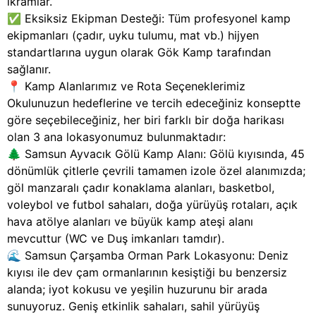
ikramlar.
✅ Eksiksiz Ekipman Desteği: Tüm profesyonel kamp
ekipmanları (çadır, uyku tulumu, mat vb.) hijyen
standartlarına uygun olarak Gök Kamp tarafından
sağlanır.
📍 Kamp Alanlarımız ve Rota Seçeneklerimiz
Okulunuzun hedeflerine ve tercih edeceğiniz konseptte
göre seçebileceğiniz, her biri farklı bir doğa harikası
olan 3 ana lokasyonumuz bulunmaktadır:
🌲 Samsun Ayvacık Gölü Kamp Alanı: Gölü kıyısında, 45
dönümlük çitlerle çevrili tamamen izole özel alanımızda;
göl manzaralı çadır konaklama alanları, basketbol,
voleybol ve futbol sahaları, doğa yürüyüş rotaları, açık
hava atölye alanları ve büyük kamp ateşi alanı
mevcuttur (WC ve Duş imkanları tamdır).
🌊 Samsun Çarşamba Orman Park Lokasyonu: Deniz
kıyısı ile dev çam ormanlarının kesiştiği bu benzersiz
alanda; iyot kokusu ve yeşilin huzurunu bir arada
sunuyoruz. Geniş etkinlik sahaları, sahil yürüyüş