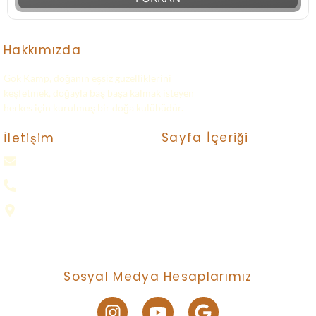
Hakkımızda
Gök Kamp, doğanın eşsiz güzelliklerini
keşfetmek, doğayla baş başa kalmak isteyen
herkes için kurulmuş bir doğa kulübüdür.
Sayfa İçeriği
İletişim
gokkampp@gmail.com
Turlar
Bize Ulaşın
0(552) 016 37 37
Neler Yapıyoruz ?
Samsun
Nasıl Katılırım ?
Gizlilik Politikası
Sosyal Medya Hesaplarımız