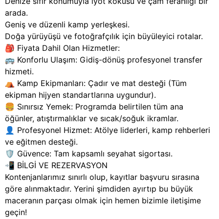
Denize sıfır konumuyla iyot kokusu ve çam ferahlığı bir
arada.
Geniş ve düzenli kamp yerleşkesi.
Doğa yürüyüşü ve fotoğrafçılık için büyüleyici rotalar.
🎒 Fiyata Dahil Olan Hizmetler:
🚌 Konforlu Ulaşım: Gidiş-dönüş profesyonel transfer
hizmeti.
⛺ Kamp Ekipmanları: Çadır ve mat desteği (Tüm
ekipman hijyen standartlarına uygundur).
🍔 Sınırsız Yemek: Programda belirtilen tüm ana
öğünler, atıştırmalıklar ve sıcak/soğuk ikramlar.
👤 Profesyonel Hizmet: Atölye liderleri, kamp rehberleri
ve eğitmen desteği.
🛡️ Güvence: Tam kapsamlı seyahat sigortası.
📲 BİLGİ VE REZERVASYON
Kontenjanlarımız sınırlı olup, kayıtlar başvuru sırasına
göre alınmaktadır. Yerini şimdiden ayırtıp bu büyük
maceranın parçası olmak için hemen bizimle iletişime
geçin!