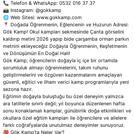
📞 Telefon & WhatsApp: 0532 016 37 37
📸 Instagram: @gokkamp
🌐 Web Sitesi: www.gokkamp.com
📍 Doğada Öğrenmenin, Eğlencenin ve Huzurun Adresi:
Gök Kamp! Okul kampları sekmesinde Çanta görselini
kaldırıp metini 2026 yapıp bide çarşamba orman parkın
metnini ekleyeceğiz Doğayla Öğrenmenin, Keşfetmenin
ve Dönüşümün En Doğal Hali!
Gök Kamp; öğrencilerin doğayla iç içe bir ortamda
sorumluluk almayı öğrenmelerini, takım ruhunu
geliştirmelerini ve özgüven kazanmalarını amaçlayan
güvenli, eğitici ve ilham verici kamp programlarıyla yeni
sezona hazır.
Eğitimin doğayla buluştuğu bu özel deneyim yalnızca
ara tatillerle sınırlı değil; yıl boyunca düzenlenen hafta
sonu konaklamalı kamplar, günübirlik doğa etkinlikleri ve
okullara özel eğitim kampları ile öğrencilere ve ailelere
farklı coğrafyalarda unutulmaz deneyimler sunuyoruz.
🎒 Gök Kamp’ta Neler Var?