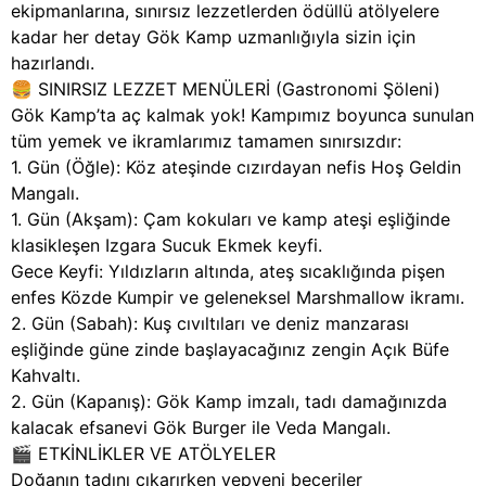
ekipmanlarına, sınırsız lezzetlerden ödüllü atölyelere
kadar her detay Gök Kamp uzmanlığıyla sizin için
hazırlandı.
🍔 SINIRSIZ LEZZET MENÜLERİ (Gastronomi Şöleni)
Gök Kamp’ta aç kalmak yok! Kampımız boyunca sunulan
tüm yemek ve ikramlarımız tamamen sınırsızdır:
1. Gün (Öğle): Köz ateşinde cızırdayan nefis Hoş Geldin
Mangalı.
1. Gün (Akşam): Çam kokuları ve kamp ateşi eşliğinde
klasikleşen Izgara Sucuk Ekmek keyfi.
Gece Keyfi: Yıldızların altında, ateş sıcaklığında pişen
enfes Közde Kumpir ve geleneksel Marshmallow ikramı.
2. Gün (Sabah): Kuş cıvıltıları ve deniz manzarası
eşliğinde güne zinde başlayacağınız zengin Açık Büfe
Kahvaltı.
2. Gün (Kapanış): Gök Kamp imzalı, tadı damağınızda
kalacak efsanevi Gök Burger ile Veda Mangalı.
🎬 ETKİNLİKLER VE ATÖLYELER
Doğanın tadını çıkarırken yepyeni beceriler