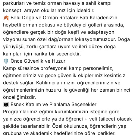
parkurları ve temiz orman havasıyla sahil kampı
konsepti arayan okullarımız için idealdir.
🍂 Bolu Doğa ve Orman Rotaları: Batı Karadeniz’in
heybetli orman dokusu ve büyüleyici gölleri arasında,
öğrencilere gerçek bir doğa keşfi ve adaptasyon
vizyonu sunan özel dağ/orman lokasyonumuzdur. Doğa
yürüyüşü, zorlu şartlara uyum ve ileri düzey doğa
kampları için harika bir seçenektir.
🛡️ Önce Güvenlik ve Huzur
Kamp süresince profesyonel kamp personelimiz,
eğitmenlerimiz ve gece güvenlik ekiplerimiz kesintisiz
destek sağlar. Katılımcılarımızın, öğrencilerimizin ve
öğretmenlerimizin huzuru ile güvenliği her zaman birinci
önceliğimizdir.
👨‍👩‍👧 Esnek Katılım ve Planlama Seçenekleri
Programlarımız eğitim kurumlarımızın isteğine göre
yalnızca öğrencilerle ya da öğrenci + veli (ailece) olacak
şekilde tasarlanabilir. Özel okulunuza, öğrencilerin yaş
grubuna ve akademik hedeflerinize göre içerikler,