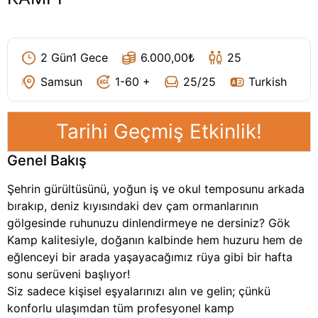
11
2 Gün1 Gece
6.000,00
₺
25
Samsun
1-60 +
25
/25
Turkish
Tarihi Geçmiş Etkinlik!
Genel Bakış
Şehrin gürültüsünü, yoğun iş ve okul temposunu arkada
bırakıp, deniz kıyısındaki dev çam ormanlarının
gölgesinde ruhunuzu dinlendirmeye ne dersiniz? Gök
Kamp kalitesiyle, doğanın kalbinde hem huzuru hem de
eğlenceyi bir arada yaşayacağımız rüya gibi bir hafta
sonu serüveni başlıyor!
Siz sadece kişisel eşyalarınızı alın ve gelin; çünkü
konforlu ulaşımdan tüm profesyonel kamp