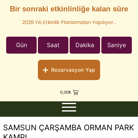
Bir sonraki etkinlinliğe kalan süre
2026 Yılı Etkinlik Planlamaları Yapılıyor…
Gün
Saat
Dakika
Saniye
Rezarvasyon Yap
0,00
₺
SAMSUN ÇARŞAMBA ORMAN PARK
KAMPI