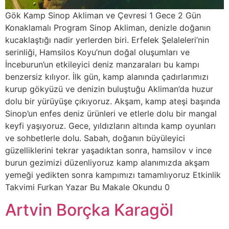
Gök Kamp Sinop Akliman ve Çevresi 1 Gece 2 Gün
Konaklamalı Program Sinop Akliman, denizle doğanın
kucaklaştığı nadir yerlerden biri. Erfelek Şelaleleri’nin
serinliği, Hamsilos Koyu’nun doğal oluşumları ve
İnceburun’un etkileyici deniz manzaraları bu kampı
benzersiz kılıyor. İlk gün, kamp alanında çadırlarımızı
kurup gökyüzü ve denizin buluştuğu Akliman’da huzur
dolu bir yürüyüşe çıkıyoruz. Akşam, kamp ateşi başında
Sinop’un enfes deniz ürünleri ve etlerle dolu bir mangal
keyfi yaşıyoruz. Gece, yıldızların altında kamp oyunları
ve sohbetlerle dolu. Sabah, doğanın büyüleyici
güzelliklerini tekrar yaşadıktan sonra, hamsilov v ince
burun gezimizi düzenliyoruz kamp alanımızda akşam
yemeği yedikten sonra kampımızı tamamlıyoruz Etkinlik
Takvimi Furkan Yazar Bu Makale Okundu 0
Artvin Borçka Karagöl