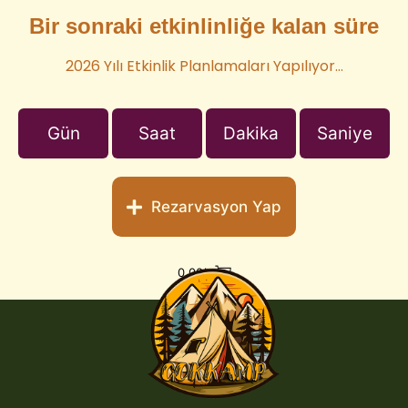
Bir sonraki etkinlinliğe kalan süre
2026 Yılı Etkinlik Planlamaları Yapılıyor…
Gün
Saat
Dakika
Saniye
Rezarvasyon Yap
0,00
₺