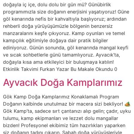
doğayla iç içe, dolu dolu bir gün mü? Günübirlik
programımızla size doğanın enerjisini yaşatıyoruz! Güne
göl kenarında nefis bir kahvaltıyla başlıyoruz; ardından
rehberli doğa yürüyüşümüzle bölgenin benzersiz
manzaralarını keşfe çıkıyoruz. Kamp oyunları ve temel
kampçılık eğitimiyle doğaya dair pratik bilgiler
ediniyoruz. Günün sonunda, göl kenarında mangal keyfi
ve sıcak sohbetlerle günü tamamlıyoruz. Ayvacık’ta,
doğayla kısa ama etkileyici bir buluşmaya katılın!
Etkinlik Takvimi Furkan Yazar Bu Makale Okundu 0
Ayvacık Doğa Kamplarımız
Gök Kamp Doğa Kamplarımız Konaklamalı Program
Doğanın kalbinde unutulmaz bir macera sizi bekliyor! 🏕️
Gök Kamp’ta, sadece sırt çantanızı alıp gelin; çadır, uyku
tulumu, kamp ekipmanları ve lezzet dolu mangallar
bizden! Profesyonel ekibimiz tüm hazırlıkları yaparken
siz doğanın tadını çıkarın. Sabah doğa yürüyüşleriyle