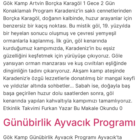
Gök Kamp Artvin Borçka Karagöl 1 Gece 2 Gün
Konaklamalı Program Karadeniz’in saklı cennetlerinden
Borçka Karagöl, doğanın kalbinde, huzur arayanlar için
benzersiz bir kaçış noktası. Bu mistik göl, 19. yüzyılda
bir heyelan sonucu oluşmuş ve çevresi yemyeşil
ormanlarla kaplanmış. İlk gün, göl kenarında
kurduğumuz kampımızda, Karadeniz’in bu eşsiz
güzelliğini keşfetmek için yürüyüşe çıkıyoruz. Göle
yansıyan orman manzarası ve kuş cıvıltıları eşliğinde
dinginliğin tadını çıkarıyoruz. Akşam kamp ateşinde
Karadeniz’e özgü lezzetlerle donatılmış bir mangal keyfi
ve yıldızlar altında sohbetler… Sabah ise, doğayla baş
başa geçirilen huzur dolu saatlerden sonra, göl
kenarında yapılan kahvaltıyla kampımızı tamamlıyoruz.
Etkinlik Takvimi Furkan Yazar Bu Makale Okundu 0
Günübirlik Ayvacık Programı
Gök Kamp Günübirlik Ayvacık Programı Ayvacık’ta