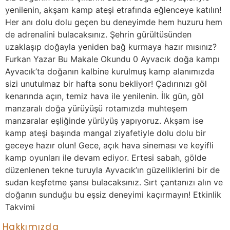
yenilenin, akşam kamp ateşi etrafında eğlenceye katılın!
Her anı dolu dolu geçen bu deneyimde hem huzuru hem
de adrenalini bulacaksınız. Şehrin gürültüsünden
uzaklaşıp doğayla yeniden bağ kurmaya hazır mısınız?
Furkan Yazar Bu Makale Okundu 0 Ayvacık doğa kampı
Ayvacık’ta doğanın kalbine kurulmuş kamp alanımızda
sizi unutulmaz bir hafta sonu bekliyor! Çadırınızı göl
kenarında açın, temiz hava ile yenilenin. İlk gün, göl
manzaralı doğa yürüyüşü rotamızda muhteşem
manzaralar eşliğinde yürüyüş yapıyoruz. Akşam ise
kamp ateşi başında mangal ziyafetiyle dolu dolu bir
geceye hazır olun! Gece, açık hava sineması ve keyifli
kamp oyunları ile devam ediyor. Ertesi sabah, gölde
düzenlenen tekne turuyla Ayvacık’ın güzelliklerini bir de
sudan keşfetme şansı bulacaksınız. Sırt çantanızı alın ve
doğanın sunduğu bu eşsiz deneyimi kaçırmayın! Etkinlik
Takvimi
Hakkımızda