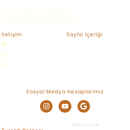
Gök Kamp, doğanın eşsiz güzelliklerini
keşfetmek, doğayla baş başa kalmak isteyen
herkes için kurulmuş bir doğa kulübüdür.
Sayfa İçeriği
İletişim
gokkampp@gmail.com
Turlar
Bize Ulaşın
0(552) 016 37 37
Neler Yapıyoruz ?
Samsun
Nasıl Katılırım ?
Gizlilik Politikası
Sosyal Medya Hesaplarımız
© 2024 Created with
alikalyoncu.net