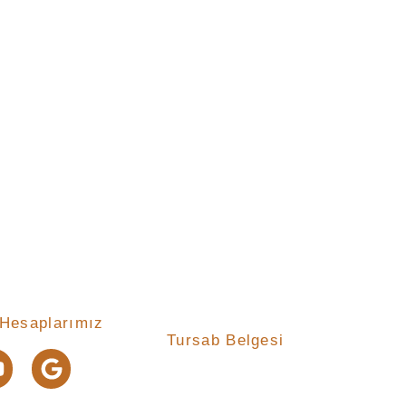
Hesaplarımız
Tursab Belgesi
Anı Tur Samry Travel güvencesiyle
Tursab : 14731