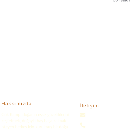
Hakkımızda
İletişim
Gök Kamp, doğanın eşsiz güzelliklerini
gokkampp@gmail.com
keşfetmek, doğayla baş başa kalmak
0(552) 016 37 37
isteyen herkes için kurulmuş bir doğa