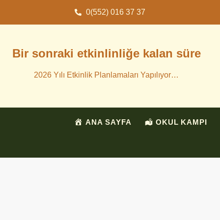
0(552) 016 37 37
Bir sonraki etkinlinliğe kalan süre
2026 Yılı Etkinlik Planlamaları Yapılıyor…
ANA SAYFA
OKUL KAMPI