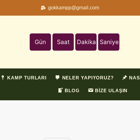
gokkampp@gmail.com
Gün
Saat
Dakika
Saniye
KAMP TURLARI
NELER YAPIYORUZ?
NAS
BLOG
BİZE ULAŞIN