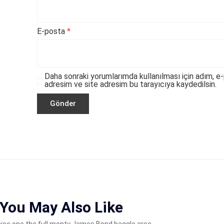
E-posta
*
Daha sonraki yorumlarımda kullanılması için adım, e
adresim ve site adresim bu tarayıcıya kaydedilsin.
You May Also Like
 nice one the full monty James Bond haggle arse.