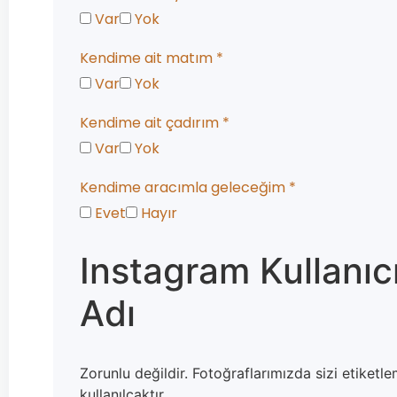
Var
Yok
Kendime ait matım
*
Var
Yok
Kendime ait çadırım
*
Var
Yok
Kendime aracımla geleceğim
*
Evet
Hayır
Instagram Kullanıc
Adı
Zorunlu değildir. Fotoğraflarımızda sizi etiketle
kullanılcaktır.