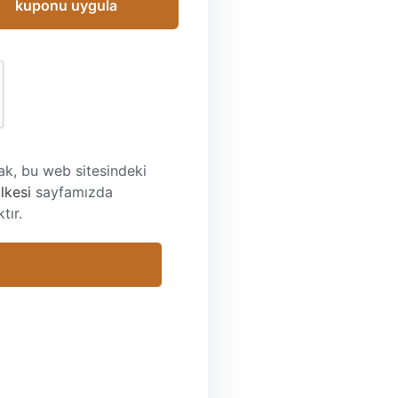
kuponu uygula
lmak, bu web sitesindeki
ilkesi
sayfamızda
tır.