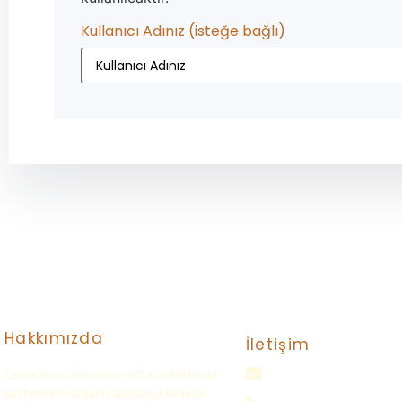
Kullanıcı Adınız
(isteğe bağlı)
Hakkımızda
İletişim
Gök Kamp, doğanın eşsiz güzelliklerini
gokkampp@gmail.com
keşfetmek, doğayla baş başa kalmak