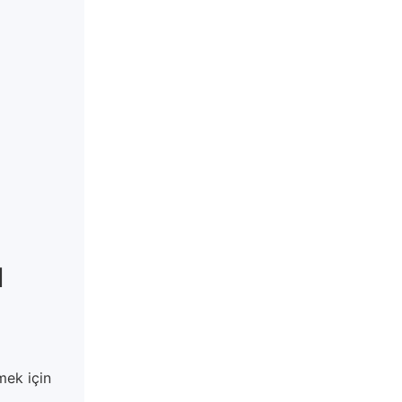
ı
mek için