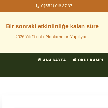
0(552) 016 37 37
Bir sonraki etkinlinliğe kalan süre
2026 Yılı Etkinlik Planlamaları Yapılıyor…
ANA SAYFA
OKUL KAMPI