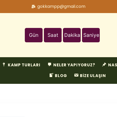
gokkampp@gmail.com
Gün
Saat
Dakika
Saniye
KAMP TURLARI
NELER YAPIYORUZ?
NAS
BLOG
BİZE ULAŞIN