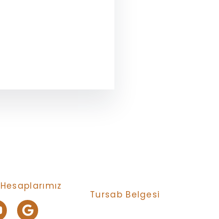
Hesaplarımız
Tursab Belgesi
Anı Tur Samry Travel güvencesiyle