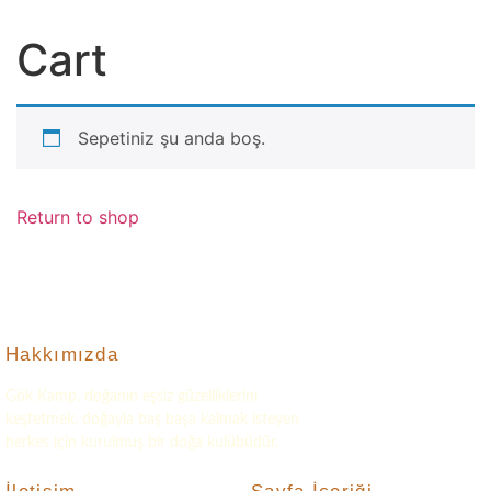
Cart
Sepetiniz şu anda boş.
Return to shop
Hakkımızda
Gök Kamp, doğanın eşsiz güzelliklerini
keşfetmek, doğayla baş başa kalmak isteyen
herkes için kurulmuş bir doğa kulübüdür.