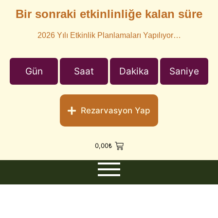
Bir sonraki etkinlinliğe kalan süre
2026 Yılı Etkinlik Planlamaları Yapılıyor…
Gün
Saat
Dakika
Saniye
Rezarvasyon Yap
0,00
₺