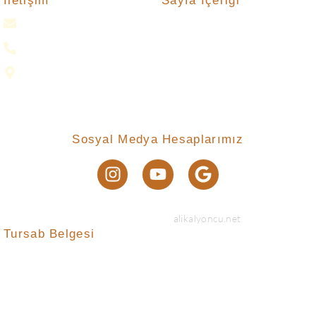
Sayfa İçeriği
İletişim
gokkampp@gmail.com
Turlar
Bize Ulaşın
0(552) 016 37 37
Neler Yapıyoruz ?
Samsun
Nasıl Katılırım ?
Gizlilik Politikası
Sosyal Medya Hesaplarımız
© 2024 Created with
alikalyoncu.net
Tursab Belgesi
Anı Tur Samry Travel güvencesiyle
Tursab : 14731