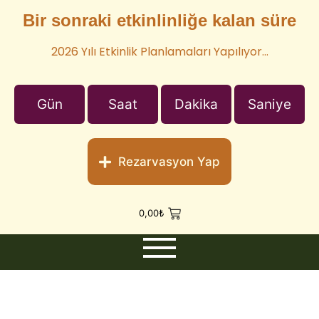
Bir sonraki etkinlinliğe kalan süre
2026 Yılı Etkinlik Planlamaları Yapılıyor…
Gün
Saat
Dakika
Saniye
Rezarvasyon Yap
0,00
₺