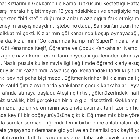
: Kızlarımın Gokkamp ile Kamp Tutkusunu Keşfettiği Hafta
 karşı merakı hiç bitmeyen 13 yaşındakiNazlı ve enerjisiyle h
çekten “birlikte” olduğumuz anların azaldığını fark etmiş
r deneyim arayışındaydım. İştebu noktada, Samsun’umuzun inc
kkatimi çekti. Kızlarımın göl kenarında koşup oynayacağı,
sa da, kızlarımın “Gölkenarında kamp mı? Süper!” nidalarıy
: Göl Kenarında Keşif, Öğrenme ve Çocuk Kahkahaları Kamp 
ımızıgöle nazır kurarken kızların heyecanı gözlerinden okunuy
. Nazlı, pusula kullanımıyla ilgili eğitimde öğrendikleriylekü
yük bir kazanımdı. Asya ise göl kenarındaki farklı kuş tür
nki sevinci paha biçilmezdi. Eğitmenlerinher iki kızımın da i
ikte katıldığımız oyunlarda yankılanan çocuk kahkahaları, Ay
ında atmaya başladı. Ateşin çıtırtısı, gölünüzerindeki hafif 
iz sıcaklık, bizi gerçekten bir aile gibi hissettirdi; Gokkamp 
ımızda, gölün ve ormanın sesleriyle uyumak tarifi zor bir 
da keyifli bir doğayürüyüşüne çıktık. Eğitmenimiz bize yöreye
a sorular sorması, öğrendiklerini birbirlerine anlatmaları, do
eta yaşayanbir dershane gibiydi ve en önemlisi çok keyifliy
ianlatıyordu: Tatlı bir yorgunluk ama daha çok büyük bir m