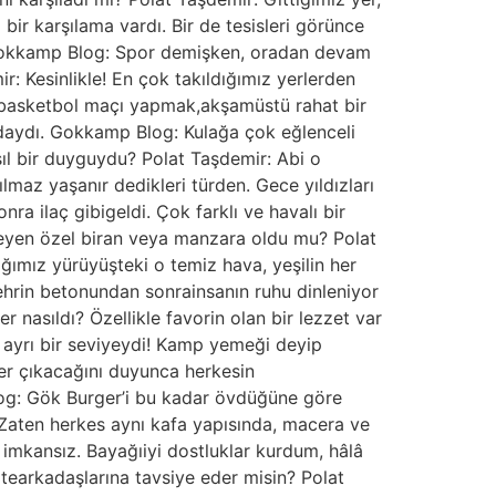
ir karşılama vardı. Bir de tesisleri görünce
ı. Gokkamp Blog: Spor demişken, oradan devam
r: Kesinlikle! En çok takıldığımız yerlerden
ki basketbol maçı yapmak,akşamüstü rahat bir
daydı. Gokkamp Blog: Kulağa çok eğlenceli
ıl bir duyguydu? Polat Taşdemir: Abi o
maz yaşanır dedikleri türden. Gece yıldızları
a ilaç gibigeldi. Çok farklı ve havalı bir
ileyen özel biran veya manzara oldu mu? Polat
ığımız yürüyüşteki o temiz hava, yeşilin her
rin betonundan sonrainsanın ruhu dinleniyor
 nasıldı? Özellikle favorin olan bir lezzet var
 ayrı bir seviyeydi! Kamp yemeği deyip
er çıkacağını duyunca herkesin
og: Gök Burger’i bu kadar övdüğüne göre
. Zaten herkes aynı kafa yapısında, macera ve
imkansız. Bayağıiyi dostluklar kurdum, hâlâ
earkadaşlarına tavsiye eder misin? Polat