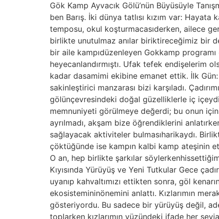
Gök Kamp Ayvacık Gölü’nün Büyüsüyle Tanışma
ben Barış. İki dünya tatlısı kızım var: Hayata
temposu, okul koşturmacasıderken, ailece ger
birlikte unutulmaz anılar biriktireceğimiz bi
bir aile kampıdüzenleyen Gokkamp programı di
heyecanlandırmıştı. Ufak tefek endişelerim ol
kadar dasamimi ekibine emanet ettik. İlk Gün
sakinleştirici manzarası bizi karşıladı. Çadır
gölünçevresindeki doğal güzelliklerle iç içeydi
memnuniyeti görülmeye değerdi; bu onun içinbü
ayrılmadı, akşam bize öğrendiklerini anlatırke
sağlayacak aktiviteler bulmasıharikaydı. Birl
çöktüğünde ise kampın kalbi kamp ateşinin etraf
O an, hep birlikte şarkılar söylerkenhissettiğim
Kıyısında Yürüyüş ve Yeni Tutkular Gece çadır
uyanıp kahvaltımızı ettikten sonra, göl kenarın
ekosistemininönemini anlattı. Kızlarımın merakl
gösteriyordu. Bu sadece bir yürüyüş değil, ad
toplarken kızlarımın yüzündeki ifade her şey