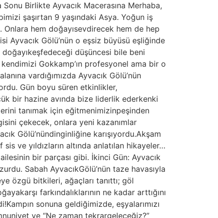
 Sonu Birlikte Ayvacık Macerasına Merhaba,
epimizi şaşırtan 9 yaşındaki Asya. Yoğun iş
tim. Onlara hem doğayısevdirecek hem de hep
isi Ayvacık Gölü’nün o eşsiz büyüsü eşliğinde
 doğayıkeşfedeceği düşüncesi bile beni
la kendimizi Gokkamp’ın profesyonel ama bir o
alanına vardığımızda Ayvacık Gölü’nün
ordu. Gün boyu süren etkinlikler,
çük bir hazine avında bize liderlik ederkenki
lerini tanımak için eğitmenimizinpeşinden
lgisini çekecek, onlara yeni kazanımlar
vacık Gölü’nündinginliğine karışıyordu.Akşam
sis ve yıldızların altında anlatılan hikayeler…
ailesinin bir parçası gibi. İkinci Gün: Ayvacık
huzurdu. Sabah AyvacıkGölü’nün taze havasıyla
 özgü bitkileri, ağaçları tanıttı; göl
ğayakarşı farkındalıklarının ne kadar arttığını
di!Kampın sonuna geldiğimizde, eşyalarımızı
emnuniyet ve “Ne zaman tekrargeleceğiz?”