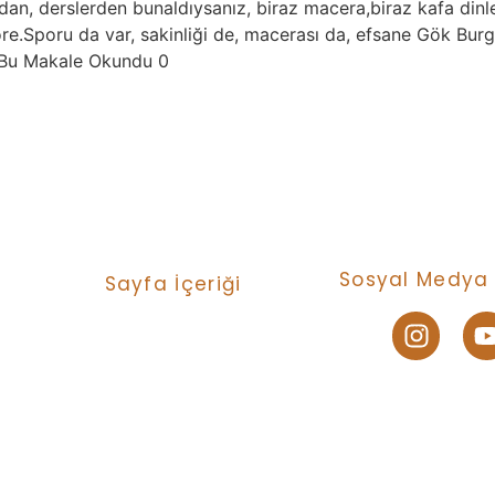
ldan, derslerden bunaldıysanız, biraz macera,biraz kafa dinl
.Sporu da var, sakinliği de, macerası da, efsane Gök Burger
r Bu Makale Okundu 0
Sosyal Medya 
Sayfa İçeriği
Turlar
Bize Ulaşın
Neler Yapıyoruz ?
© 2024 Created wi
Nasıl Katılırım ?
Gizlilik Politikası