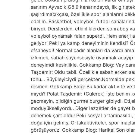
sanırım Ayvacık Gölü kenarındaydı, ilk girişt
şaşırdımaçıkçası, özellikle spor alanlarını b
edelim. Basketbol, voleybol, futbol sahalarınd
biriydi. Derslerden, etkinliklerden sonraboş 
voleybol oynamak falan süperdi. Hem enerji 
geliyor! Peki ya kamp deneyiminin kendisi? Öz
efsaneydi! Normal çadır alanları da vardı ama
izlemek, sabah suyunsesiyle uyanmak acayip huz
deneyimdi kesinlikle. Gokkamp Blog: Vay canı
Taşdemir: Oldu tabii. Özellikle sabah erken sa
tonu… Büyüleyiciydi gerçekten.Normalde pek
resmen. Gokkamp Blog: Bu kadar aktivite ve tem
mıydı? Polat Taşdemir: (Gülerek) İşte benim 
geçmeyin, bildiğin gurme burger gibiydi. Eti
moduyükseliyordu. Diğer lezzetler de gayet 
denemek şart oldu! Peki sosyal ortamnasıldı, y
doğa için gelmiş. Ortakaktiviteler, spor maç
görüşüyoruz. Gokkamp Blog: Harika! Son olara