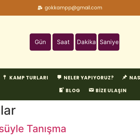
gokkampp@gmail.com
Gün
Saat
Dakika
Saniye
KAMP TURLARI
NELER YAPIYORUZ?
NAS
BLOG
BİZE ULAŞIN
lar
süyle Tanışma