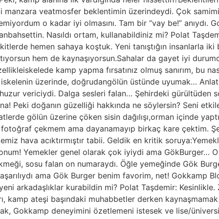
eki manzara veatmosfer beklentimin üzerindeydi. Çok samimi b
eklemiyordum o kadar iyi olmasını. Tam bir “vay be!” anıyd
anbahsettin. Nasıldı ortam, kullanabildiniz mi? Polat Taşdemi
vakitlerde hemen sahaya koştuk. Yeni tanıştığın insanlarla i
atıyorsun hem de kaynaşıyorsun.Sahalar da gayet iyi durum
ellikleiskelede kamp yapma fırsatınız olmuş sanırım, bu nas
 iskelenin üzerinde, doğrudangölün üstünde uyumak… Anlatıl
ur vericiydi. Dalga sesleri falan… Şehirdeki gürültüden sonr
na! Peki doğanın güzelliği hakkında ne söylersin? Seni etk
atlerde gölün üzerine çöken sisin dağılışı,orman içinde yapt
 fotoğraf çekmem ama dayanamayıp birkaç kare çektim. Şeh
iz hava acıktırmıştır tabii. Geldik en kritik soruya:Yemekler
konum! Yemekler genel olarak çok iyiydi ama GökBurger… O
,ekmeği, sosu falan on numaraydı. Öğle yemeğinde Gök Burg
başarılıydı ama Gök Burger benim favorim, net! Gokkamp Bl
eni arkadaşlıklar kurabildin mi? Polat Taşdemir: Kesinlikle
ları, kamp ateşi başındaki muhabbetler derken kaynaşmamak 
k, Gokkamp deneyimini özetlemeni istesek ve lise/üniversit