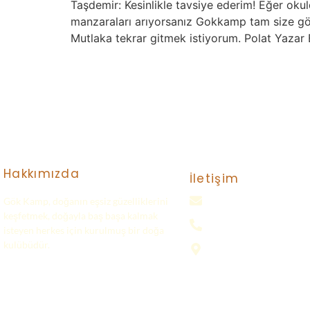
Taşdemir: Kesinlikle tavsiye ederim! Eğer oku
manzaraları arıyorsanız Gokkamp tam size göre
Mutlaka tekrar gitmek istiyorum. Polat Yaza
Hakkımızda
İletişim
Gök Kamp, doğanın eşsiz güzelliklerini
gokkampp@gmail.com
keşfetmek, doğayla baş başa kalmak
0(552) 016 37 37
isteyen herkes için kurulmuş bir doğa
kulübüdür.
Samsun