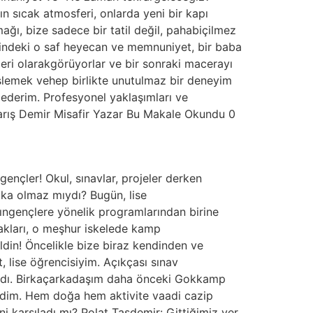
 sıcak atmosferi, onlarda yeni bir kapı
ı, bize sadece bir tatil değil, pahabiçilmez
erindeki o saf heyecan ve memnuniyet, bir baba
leri olarakgörüyorlar ve bir sonraki macerayı
eşlemek vehep birlikte unutulmaz bir deneyim
ederim. Profesyonel yaklaşımları ve
arış Demir Misafir Yazar Bu Makale Okundu 0
nçler! Okul, sınavlar, projeler derken
ika olmaz mıydı? Bugün, lise
’ıngençlere yönelik programlarından birine
nakları, o meşhur iskelede kamp
ldin! Öncelikle bize biraz kendinden ve
 lise öğrencisiyim. Açıkçası sınav
vardı. Birkaçarkadaşım daha önceki Gokkamp
edim. Hem doğa hem aktivite vaadi cazip
i karşıladı mı? Polat Taşdemir: Gittiğimiz yer,