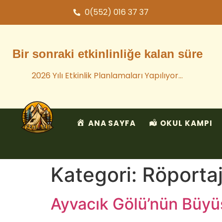
0(552) 016 37 37
Bir sonraki etkinlinliğe kalan süre
2026 Yılı Etkinlik Planlamaları Yapılıyor…
ANA SAYFA
OKUL KAMPI
Kategori:
Röportaj
Ayvacık Gölü’nün Büyü