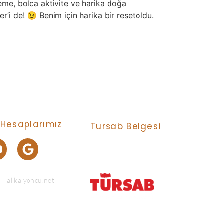
eme, bolca aktivite ve harika doğa
’i de! 😉 Benim için harika bir resetoldu.
Hesaplarımız
Tursab Belgesi
Anı Tur Samry Travel güvencesiyle
Tursab : 14731
th
alikalyoncu.net