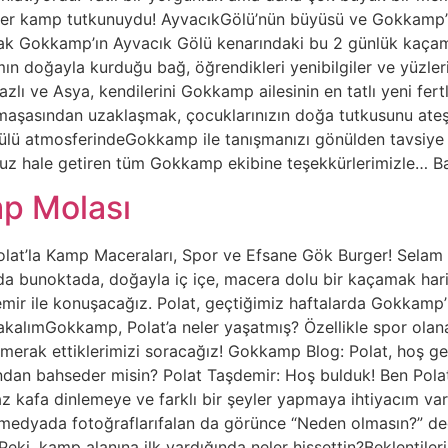
birer kamp tutkunuydu! AyvacıkGölü’nün büyüsü ve Gokkamp’ın
ak Gokkamp’ın Ayvacık Gölü kenarındaki bu 2 günlük kaçamağ
rımın doğayla kurduğu bağ, öğrendikleri yenibilgiler ve yüzl
zlı ve Asya, kendilerini Gokkamp ailesinin en tatlı yeni fert
karmaşasından uzaklaşmak, çocuklarınızın doğa tutkusunu at
ülü atmosferindeGokkamp ile tanışmanızı gönülden tavsiye 
suz hale getiren tüm Gokkamp ekibine teşekkürlerimizle… B
p Molası
t’la Kamp Maceraları, Spor ve Efsane Gök Burger! Selam ge
 da bunoktada, doğayla iç içe, macera dolu bir kaçamak har
şdemir ile konuşacağız. Polat, geçtiğimiz haftalarda Gokkamp
BakalımGokkamp, Polat’a neler yaşatmış? Özellikle spor ola
merak ettiklerimizi soracağız! Gokkamp Blog: Polat, hoş ge
ından bahseder misin? Polat Taşdemir: Hoş bulduk! Ben Polat,
az kafa dinlemeye ve farklı bir şeyler yapmaya ihtiyacım 
medyada fotoğraflarıfalan da görünce “Neden olmasın?” d
ki, kamp alanına ilk vardığında neler hissettin?Beklentilerin