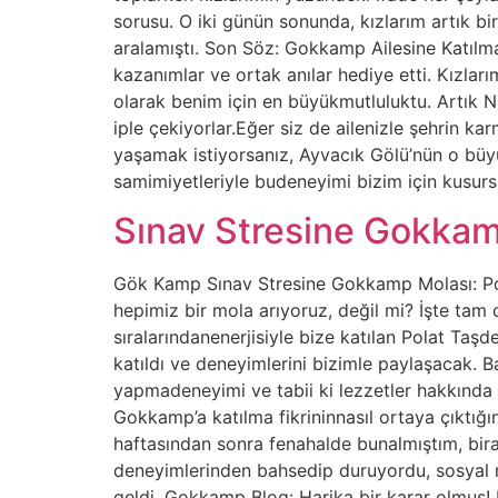
sorusu. O iki günün sonunda, kızlarım artık 
aralamıştı. Son Söz: Gokkamp Ailesine Katılm
kazanımlar ve ortak anılar hediye etti. Kızla
olarak benim için en büyükmutluluktu. Artık Na
iple çekiyorlar.Eğer siz de ailenizle şehrin 
yaşamak istiyorsanız, Ayvacık Gölü’nün o büy
samimiyetleriyle budeneyimi bizim için kusur
Sınav Stresine Gokkam
Gök Kamp Sınav Stresine Gokkamp Molası: Pola
hepimiz bir mola arıyoruz, değil mi? İşte tam
sıralarındanenerjisiyle bize katılan Polat Ta
katıldı ve deneyimlerini bizimle paylaşacak. 
yapmadeneyimi ve tabii ki lezzetler hakkında 
Gokkamp’a katılma fikrininnasıl ortaya çıktığ
haftasından sonra fenahalde bunalmıştım, bir
deneyimlerinden bahsedip duruyordu, sosyal 
geldi. Gokkamp Blog: Harika bir karar olmuş! Pe