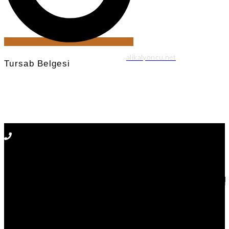
© 2024 Created with
alikalyoncu.net
Tursab Belgesi
Anı Tur Samry Travel güvencesiyle
Tursab : 14731