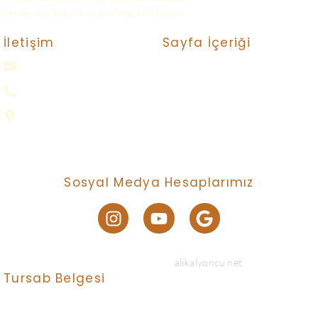
herkes için kurulmuş bir doğa kulübüdür.
Sayfa İçeriği
İletişim
gokkampp@gmail.com
Turlar
Bize Ulaşın
0(552) 016 37 37
Neler Yapıyoruz ?
Samsun
Nasıl Katılırım ?
Gizlilik Politikası
Sosyal Medya Hesaplarımız
© 2024 Created with
alikalyoncu.net
Tursab Belgesi
Anı Tur Samry Travel güvencesiyle