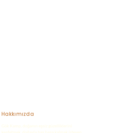
Hakkımızda
Gök Kamp, doğanın eşsiz güzelliklerini
keşfetmek, doğayla baş başa kalmak isteyen