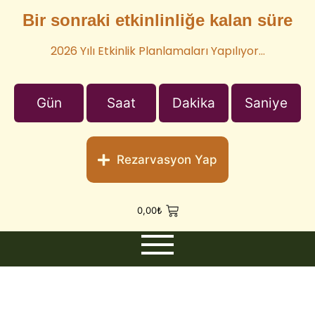
Bir sonraki etkinlinliğe kalan süre
2026 Yılı Etkinlik Planlamaları Yapılıyor…
Gün
Saat
Dakika
Saniye
Rezarvasyon Yap
0,00
₺