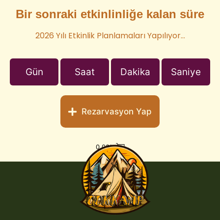
Bir sonraki etkinlinliğe kalan süre
2026 Yılı Etkinlik Planlamaları Yapılıyor…
Gün
Saat
Dakika
Saniye
Rezarvasyon Yap
0,00
₺